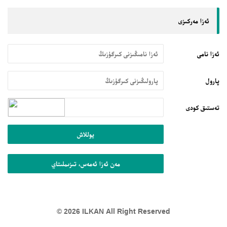
ئەزا مەركىزى
ئەزا نامى
پارول
تەستىق كودى
يوللاش
مەن ئەزا ئەمەس، تىزىملىتاي
© 2026 ILKAN All Right Reserved