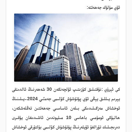
ئۆي
مۈلۈك
جەھەتتە
:
كې
ئېرۈي
:نۇقتىلىق كۆزىتىپ ئۆلچەنگەن 30 شەھەرنىڭ ئالدىنقى
يېرىم يىللىق يېڭى ئۆي پۈتۈشۈش كۆلىمى جەمئىي 2024-يىلىنىڭ
ئوخشاش مەزگىلىدىكى بىلەن ئاساسىي جەھەتتىن تەڭلەشكەن،
ھالبۇكى ئومۇمىي باھاسى 10 مىليوندىن ئاشىدىغان يۇقىرى
دەرىجىلىك تۇرالغۇ ئۆيلەرنىڭ پۈتۈشۈش
كۆلىمى
بۇلتۇرقى ئوخشاش