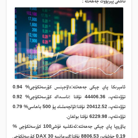
تاشقى پېرېۋوت
جەھەتتە
:
ئامېرىكا پاي چېكى
جەھەتتە
:داۋجېنىس
كۆرسەتكۈچى% 0.94
تۆۋەنلەپ، 44406.36 نۇقتا ؛ناسىداك
كۆرسەتكۈچى% 0.92
تۆۋەنلەپ، 20412.52 نۇقتا؛ئۆلچەملىك پۇ 500 باھاسى% 0.79
تۆۋەنلەپ، 6229.98 نۇقتا
بولغان
.
ياۋروپا
پاي
چېكى
جەھەتتە
:ئەنگلىيە فۇشى100 كۆرسەتكۈچى
%
0.19 چۈشۈپ، 8806.53 نۇقتا؛گېرمانىيە
DAX 30
كۆرسەتكۈچى