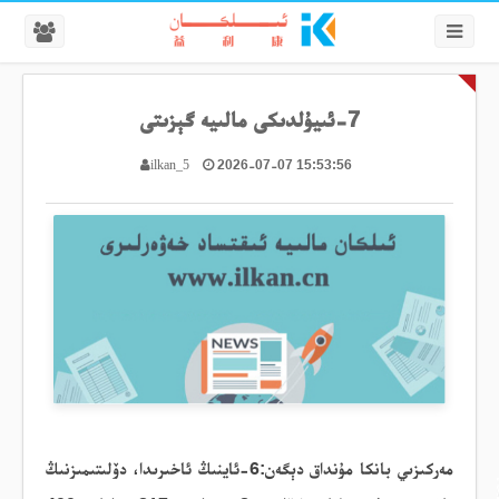
7-ئىيۇلدىكى مالىيە گېزىتى
2026-07-07 15:53:56
ilkan_5
مەركىزىي بانكا
مۇنداق
دېگەن
:6-ئاينىڭ ئاخىرىدا، دۆلىتىمىزنىڭ