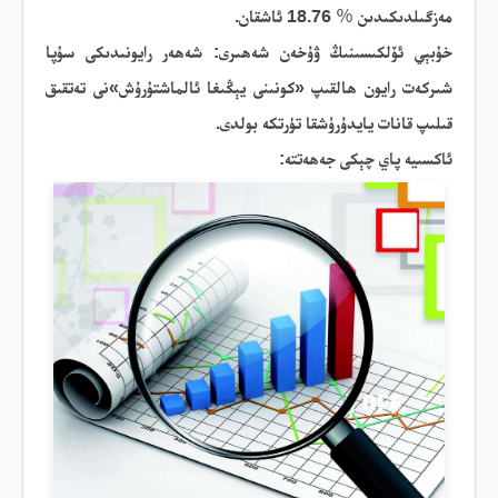
مەزگىلدىكىدىن
％
18.76
ئاشقان.
خۇبېي ئۆلكىسىنىڭ ۋۇخەن شەھىرى
:
شەھەر رايونىدىكى سۇپا
شىركەت رايون ھالقىپ «كونىنى يېڭىغا ئالماشتۇرۇش»نى تەتقىق
قىلىپ قانات يايدۇرۈشقا
تۈرتكە
بولدى
.
ئاكسىيە
پاي
چېكى
جەھەتتە
: