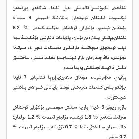
شاڭخەي تاموژنىسى:ئالدىنقى بەش ئايدا، شاڭخەي پورتىدىن
ئېكسپورت قىلىنغان ئويۇنچۇق ماللارنىڭ قىممىتى 8 مىليارد
يۈەندىن ئېشىپ، بۇلتۇرقى ئوخشاش مەزگىلدىكىدىن
％
8.2
ئاشقان.يېقىنقى يىللاردىن بۇيان، پاۋپامات قاتارلىق جۇڭگونىڭ مودا
ئېقىم ئويۇنچۇق سۈپەتلىك ماركىلىرى مەملىكەت ئىچى ۋە سىرتىدا
تونۇلدى، داڭ چىقارغان بازار ئېھتىياجىمۇ تەقلىد قىلىش، ساختىلىق
قىلىش قالايمىقانچىلىقىنى پەيدا قىلدى
.
پېڭپەي خەۋەرلىرىدە
مۇنداق
دېگەن
:ياۋروپا ئىتتىپاقى 7-ئايدا
جۇڭگو بىلەن كىلىمات ھەرىكىتى قوشما باياناتى ئىمزالاش پىلانىنى
كېچىكتۈردى.
ياۋرو رايونى:5-ئايدا پارچە سېتىش سوممىسى بۇلتۇرقى ئوخشاش
مەزگىلدىكىدىن
％
1.8
ئېشىپ، مۆلچەر
قىممەت
％
1.2
بولغان؛
ھالقىسىمان سېلىشتۇرغاندا
％
0.7
تۆۋەنلەپ، مۆلچەر
قىممەت
％
0.7
بولغان.