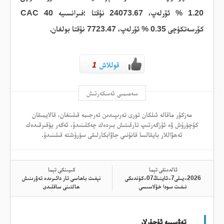
% 1.20
ئۆرلەپ، 24073.67 نۇقتا
؛فىرانسىيە
CAC 40
كۆرسەتكۈچى
% 0.35
ئۆرلەپ، 7723.47 نۇقتا
بولغان
.
قوللاش
1
سەمىمىي ئەسكەرتىش
مەزكۇر ماقالە ئىلكان تورى تەرىپىدىن تەرجىمە قىلىنغان، قالايمىقان
كۆچۈرۈش ۋە ئۆزگەرتىپ تارقىتىش بىردەك چەكلىنىدۇ، ئەگەر يۇقىرقىدەك
ئەھۋاللار بايقالسا قانۇنىي جاۋابكارلىقى سۈرۈشتە قىلىنىدۇ.
ئالدىنقى تېما
كىيىنكى تېما
2026-يىلى7-ئاينىڭ07-كۈندىكى
نېفىت باھاسى تار دائىرىدە تەۋرىنىش
نىفىت سودا خۇلاسىسى
ھالتىنى ساقلىدى
تەۋسىيە ئۇچۇرلار