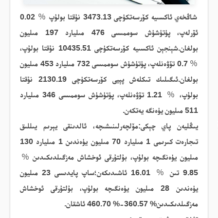
شاڭخەي ئاكسىيە كۆرسەتكۈچى 3473.13 نۇقتا
بولۇپ
％
0.02
ئۆرلەپ، پۈتۈشۈش سوممىسى 476 مىليارد 197 مىليون
بولغان.شېنجېن ئاكسىيە كۆرسەتكۈچى 10435.51 نۇقتا بولۇپ،
％
0.7
تۆۋەنلەپ، پۈتۈشۈش سوممىسى 732 مىليارد 453 مىليون
بولغان.ئىگىلىك تىكلەش پېيى
كۆرسەتكۈچى
2130.19 نۇقتا
بولۇپ
،
％
1.21
تۆۋەنلەپ، پۈتۈشۈش سوممىسى 346 مىليارد
511 مىليون يۈەنگە يەتكەن.
يىڭليەن پاي چېكى:مۆلچەرلىنىشىچە، ئالدىنقى يېرىم يىللىق
تىجارەت كىرىمى 1 مىليارد 70 مىليون يۈەندىن 1 مىليارد 130
مىليون يۈەنگىچە بولۇپ، بۇلتۇرقى ئوخشاش مەزگىلدىكىدىن
％
9.85
تىن
％
16.01
ئاشىدىكەن؛ساپ پايدىسى 23 مىليون
يۈەندىن 28 مىليون يۈەنگىچە بولۇپ، بۇلتۇرقى ئوخشاش
مەزگىلدىكىدىن% 360.57-% 460.70 ئاشقان.