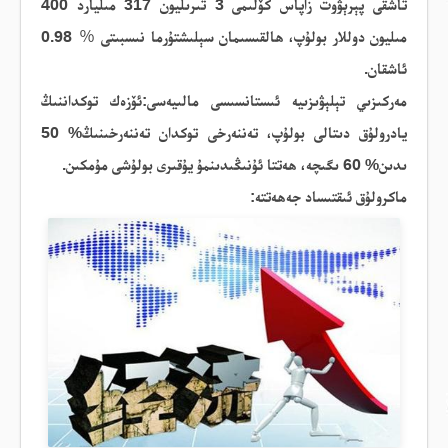
تاشقى پېرېۋوت زاپاس كۆلىمى 3 تىرىليون 317 مىليارد 400
مىليون دوللار بولۇپ، ھالقىسىمان سېلىشتۇرما نىسبىتى
％
0.98
ئاشقان.
مەركىزىي تېلېۋىزىيە ئىستانسىسى مالىيەسى:ئۆزەك توكداننىڭ
يادرولۇق دىتالى بولۇپ، تەننەرخى توكدان تەننەرخىنىڭ% 50
ىدىن% 60 ىگىچە، ھەتتا ئۇنىڭىدىنمۇ
يۇقىرى
بولۇشى
مۇمكىن
.
ماكرولۇق ئىقتىساد
جەھەتتە
: