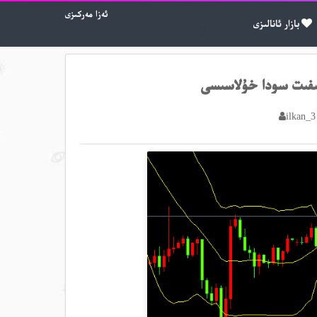
ئەزا مەركىزى
بازار ئانالىزى
ilkan_3