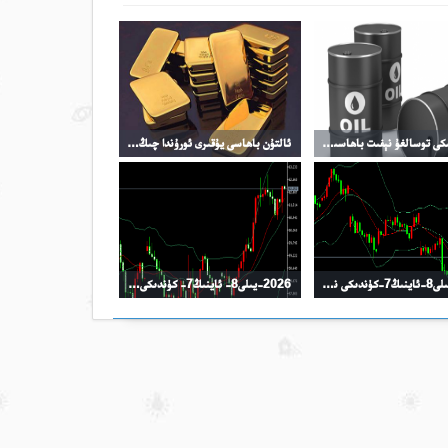
سۆھبەتتىكى توسالغۇ نېفىت باھاسىنىڭ ئۆرلىشىگە تىرەك بولدى
ئالتۇن باھاسى يۇقىرى ئورۇندا چىڭ تۇرماقتا
2026-يىلى8-ئاينىڭ7-كۈندىكى نىفىت سودا خۇلاسىسى
2026-يىلى8- ئاينىڭ7- كۈندىكى كۈمۈش سودا خۇلاسىسى