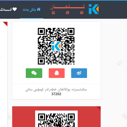
باش بەت
قىممەتلى
بىكىتىمىزدە يوللانغان خەۋەرلەر ئومۇمى سانى
37202