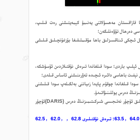
مما قازاقىستان مەھسۇلاتنى يەنىمۇ كېمەيتىشنى رەت قىلىپ،
سى دەرھال تۆۋەنلىگەن؛
ئىچكى ئىناقسىزلىق باھا مۇقىملىقىغا بۇزغۇنچىلىق قىلىشى
ئېلىپ
باردى؛ سودا قىلغاندا
تىرەش نۇقتىلاردىن ئۆسۈشكە،
نېفىت باھاسى
دائىرە ئىچىدە تەۋرىنىشنى
ئاساس قىلدى
؛
ودا قىلغاندا چوقۇم پايدا زىياننى بەلگىلەپ سودا قىلىشنى
يوللىنىۋاتىدۇ.
لىق ئۇچۇر نەتىجىسى
شىركىتىمىزنىڭ دەرس
(DARIS)
ئۇچۇر
63.5，64.
؛ تىرەش نۇقتىلىرى 62.8
，62.5，62.0，