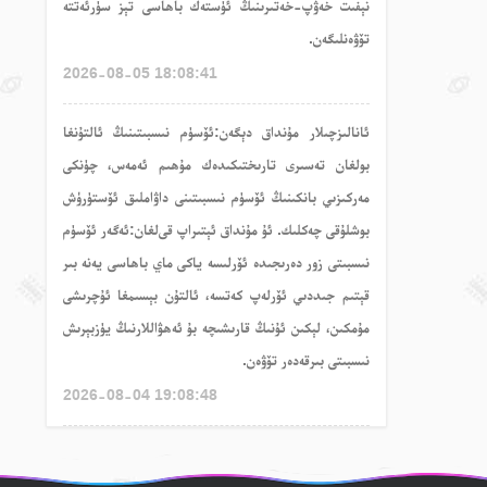
نېفىت خەۋپ-خەتىرىنىڭ ئۈستەك باھاسى تېز سۈرئەتتە
تۆۋەنلىگەن.
2026-08-05 18:08:41
ئا
نالىزچىلار
مۇنداق
دېگەن
:ئۆسۈم نىسبىتىنىڭ ئالتۇنغا
بولغان تەسىرى تارىختىكىدەك مۇھىم ئەمەس، چۈنكى
مەركىزىي بانكىنىڭ ئۆسۈم نىسبىتىنى داۋاملىق ئۆستۈرۈش
بوشلۇقى چەكلىك. ئۇ مۇنداق ئېتىراپ قى
لغان
:ئەگەر ئۆسۈم
نىسبىتى زور دەرىجىدە ئۆرلىسە ياكى ماي باھاسى يەنە بىر
قېتىم جىددىي ئۆرلەپ كەتسە، ئالتۇن بېسىمغا ئۇچرىشى
مۇمكىن، لېكىن ئۇنىڭ قارىشىچە بۇ ئەھۋاللارنىڭ يۈزبېرىش
نىسبىتى بىرقەدەر تۆۋەن.
2026-08-04 19:08:48