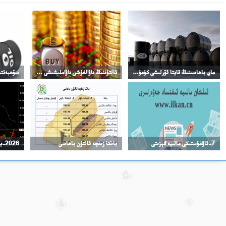
ماي باھاسىنىڭ قايتا ئۆرلىشى كۈمۈش باھاسىنىڭ ئۆرلىشىنى چەكلىدى
ئالتۇننىڭ داۋالغۇشى داۋاملىشىشى مۇمكىن
7-ئاۋغۇستىكى مالىيە گېزىتى
بانكا زىقچە ئالتۇن باھاسى