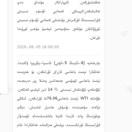
نەقلەشتۈرگەن. ئاپپاراتلار مۇنداق دەپ
تەكىتلىگەن:كېيىنكى ئەمەلىي ئۆسۈم نىسبىتى
كۆزلىمىسىنىڭ ئۆزگىرىش يۆنىلىشى ئەمەلىي ئۆسۈم نىسبىتى
تۇرۇۋاتقان مۇتلەق سەۋىيەدىن تېخىمۇ مۇھىم ئورۇندا
تۇرغان.
2026-08-05 18:08:05
چارشەنبە (8-ئاينىڭ 5-كۈنى) ئاسىيا-ياۋروپا ۋاقتىدا،
خەلقئارا نېفىت باھاسى ئازراق ئۆرلىگەن، بۇ ھەپتىدە
نېفىت باھاسى ئومۇمىي جەھەتتىن يەنىلا زور دەرىجىدە
تۆۋەنلەپ تۆۋەنلەش نىبسىتى ％ 14 تىن ئېشىپ كەتكەن.
نۆۋەتتە WTI نېفىت باھاسى76.06غا ئۆرلىگەن، ئىككى
دۆلەت سۆھبىتىدە بۆسۈش ھاسىل قىلىنىش، دېڭىز
بوغۇزىنىڭ پات ئارىدا قايتا باشلىنىشىدەك ئۈمىدۋار
كۆزلىمىنىڭ تۈرتكىسىدە، يېقىنقى مەزگىلدە خەلقئارادا خام