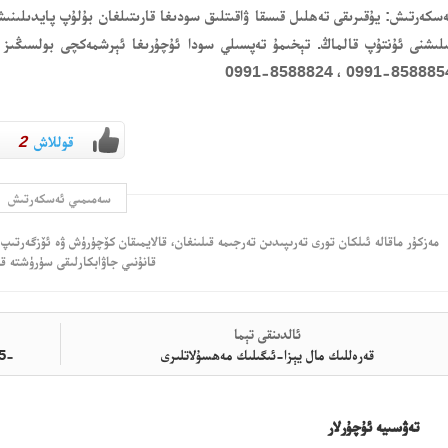
ەسكەرتىش:
يۇقىرىقى تەھلىل قىسقا ۋاقىتلىق سودىغا قارىتىلغان بۇلۇپ پايدىلىنىش
لىشنى ئۇنتۇپ قالماڭ. تېخىمۇ تەپسىلي سودا ئۇچۇرىغا ئېرشمەكچى بولسىڭىز ش
8588854-0991 ، 8588824-0
قوللاش
2
سەمىمىي ئەسكەرتىش
مەزكۇر ماقالە ئىلكان تورى تەرىپىدىن تەرجىمە قىلىنغان، قالايمىقان كۆچۈرۈش ۋە ئۆزگەرتىپ 
قانۇنىي جاۋابكارلىقى سۈرۈشتە قى
ئالدىنقى تېما
قەرەللىك مال يېزا-ئىگىلىك مەھسۇلاتلىرى
-2025يىلى4- ئاينىڭ 25- كۈندىكى كۈمۈش سودا خۇلاسىسى
تەۋسىيە ئۇچۇرلار