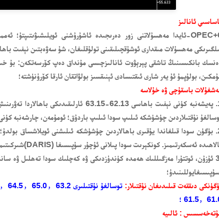
ساسىي ئانالىز
OPEC+6-ئايدا مەھسۇلاتنى زور دەرىجىدە ئاشۇرۇشنى ئويلىشىۋىتىپتۇ؛ ئە
لگىرىكى مەھسۇلات مىقدارى ئوشۇقچىلىقىنى تولۇقلىغان، شۇ سەۋەبتىن نېفىت باھا
نسك بانكىسىنىڭ تاشقى پېرېۋوت ئانالىزچىسى مۇنداق دەپ كۆرسەتكەن: بۇ خىل 
مكىن، بولۇپمۇ ئۇ يەر شارى ئىقتىسادى ئېنىقسىز بولۋاتقان ئارقا كۆرۈنۈشتە؛
ەشغۇلات باسقۇچى
ۋە خۇلاسە
پەيشەنبە
كۈنى
نېفىت باھاسى
63.15-62.13
ئارلىقىدىكى
باھالاردا
تەۋرىنىش
سالغۇ نۇقتىلاردىن چۈشۈشكە ئىلىپ سودا ئىلىپ باردۇق
؛ ئومۇمەن، چارشەنبە
كۈنى 
بۈگۈن
سودا قىلغاندا يۇقىرى باھالاردىن چۈشۈشكە ئىلىشنى ئويلاشساق بولدۇ
؛
س
لاھىدە ئەسكەرتىمىز.
كونكېرىت سودا
پىلانى
شىركىتىمىزنىڭ دەرس(DARIS) ئۇچۇر سۇپىسىغا
ئۇزۇن، ئوتتۇرا مەزگىللىك ھەمدە كۈندۈزدىكى ۋە كەچلىك سودا تەھلىل ۋە سان
يوللىنىدۇ؛
گۈنكى دىققەت قىلىدىغان نۇقتىلار:
توسالغۇ نۇقتىلىرى
63.2，
0，64.5，65.0
61.5，61. ؛
ۇتەخەسسىس : ئالىيە