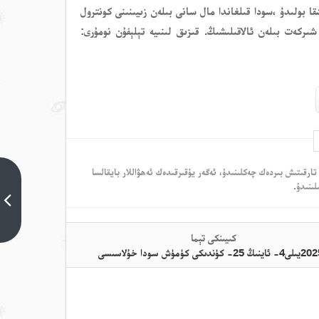
قا بولىدۇ ،سودا قىلغاندا مال سانى بىلەن زىيىنىنى كونترول
ىركەت بىلەن ئالاقىلىشىڭ. قىزىق لىنىيە تېلېفۇن نومۇرى:
تارقىتىش بىردەك چەكلىنىدۇ، ئەگەر يۇقىرقىدەك ئەھۋاللار بايقالسا
-2025يىلى4-
لىنىدۇ.
ئاينىڭ 25-
كۈندىكى
كۈمۈش سودا
خۇلاسىسى
كىيىنكى تېما
كىيىنكى تېما