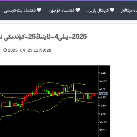
ك مېتاللار
كاپىتال بازىرى
ئىقتىساد ئۇچۇرى
ئىقتساد يىتەكچىسى
2025-يىلى4-ئاينىڭ25-كۈندىكى نىفىت سودا خۇلاسىسى
2025-04-25 12:58:28