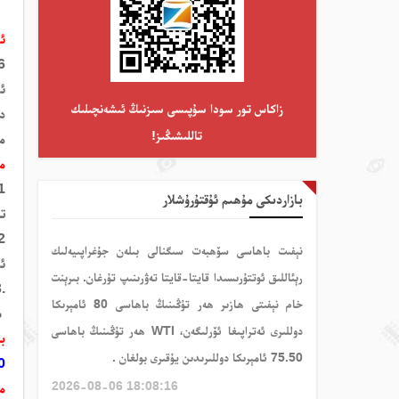
ئا
ئى
زاكاس تور سودا سۇپىسى سىزنىڭ ئىشەنچىلىك
دە
تاللىشىڭىز!
مۇ
م
1.
بازاردىكى مۇھىم ئۇقتۇرۇشلار
تو
2.
نېفىت باھاسى سۆھبەت سىگنالى بىلەن جۇغراپىيەلىك
ئا
رېئاللىق ئوتتۇرىسىدا قايتا-قايتا تەۋرىنىپ تۇرغان. بىرېنت
.3
خام نېفىتى ھازىر ھەر تۇڭىنىڭ باھاسى 80 ئامېرىكا
سۇپىسىغا
دوللىرى ئەتراپىغا ئۆرلىگەن، WTI ھەر تۇڭىنىڭ باھاسى
بۈ
75.50 ئامېرىكا دوللىرىدىن يۇقىرى بولغان .
0
2026-08-06 18:08:16
م