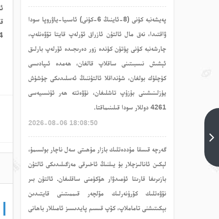
ئ
پەيشەنبە كۈنى (8-ئاينىڭ 6-كۈنى) ئاسىيا-ياۋروپا سودا
قى
ۋاقتىدا، نەق مال ئالتۇن ئازراق ئۆرلەپ قايتا تۆۋەنلەپ،
991
چارشەنبە كۈنى پۈتۈن كۈندە زور دەرىجىدە ئۆرلەپ بارلىق
ئېشىش نىسبىتىنى ساقلاپ قالغان، ھەمدە ئىپادىسى
كۈچلۈك بولغان، شۇنداقلا ئالتۇننىڭ ئەسلىدىكى چۈشۈش
يۈزلىنىشىنى بۇزۇپ تاشلىغان، نۆۋەتتە ھەر ئۇنسىيەسى
4261 دوللار سودا قىلىنىماقتا.
2026-08-06 18:08:50
قەرەللىك مال
يېزا-ئىگىلىك
مەھسۇلاتلىرى
گەرچە قىسقا مۇددەتلىك بازار مۇھىتى سەل ناچار بولسىمۇ،
ئالدىنقى
لېكىن ئانالىزچلار بۇ يىلنىڭ ئاخىرقى مەزگىلىدىكى ئالتۇن
تېما<
بازىرىغا قارىتا ئۈمىدۋار ھۆكۈمنى ساقلىغان. ئالتۇن بىر
نۆۋەتلىك كۆرۈنەرلىك مۆلچەر قىممىتىنى قايتىدىن
بېكىتىشنى تاماملاپ، كۆپ قىسىم پايدىسىز ئامىللار باھانى