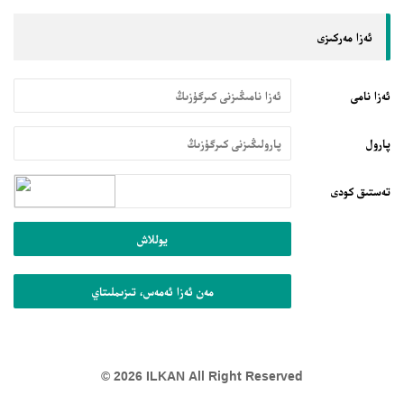
ئەزا مەركىزى
ئەزا نامى
پارول
تەستىق كودى
يوللاش
مەن ئەزا ئەمەس، تىزىملىتاي
© 2026 ILKAN All Right Reserved