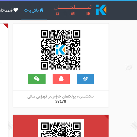
باش بەت
قىممەتلى
بىكىتىمىزدە يوللانغان خەۋەرلەر ئومۇمى سانى
37178