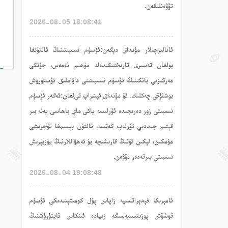
تۆۋەنلىگەن.
2026-08-05 18:08:41
ئا
نالىزچىلار
مۇنداق
دېگەن
:ئۆسۈم نىسبىتىنىڭ ئالتۇنغا
بولغان تەسىرى تارىختىكىدەك مۇھىم ئەمەس، چۈنكى
مەركىزىي بانكىنىڭ ئۆسۈم نىسبىتىنى داۋاملىق ئۆستۈرۈش
بوشلۇقى چەكلىك. ئۇ مۇنداق ئېتىراپ قى
لغان
:ئەگەر ئۆسۈم
نىسبىتى زور دەرىجىدە ئۆرلىسە ياكى ماي باھاسى يەنە بىر
قېتىم جىددىي ئۆرلەپ كەتسە، ئالتۇن بېسىمغا ئۇچرىشى
مۇمكىن، لېكىن ئۇنىڭ قارىشىچە بۇ ئەھۋاللارنىڭ يۈزبېرىش
نىسبىتى بىرقەدەر تۆۋەن.
2026-08-04 19:08:48
ئامېرىكا فېدېراتسىيە زاپاس پۇل كومىتېتىدىكى
ئۆسۈم
قوشۇش
پوزىتسىيەسىگە زىيادە ئىنكاس قايتۇرۇشنىڭ