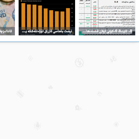
8- ئاينىڭ 6-كۈنى ئېلان قىلىندىغان مۇھىم سانلىق ئۇچۇرلار
نېفىت باھاسى ئازراق تۆۋەنلەشكە يۈزلەندى