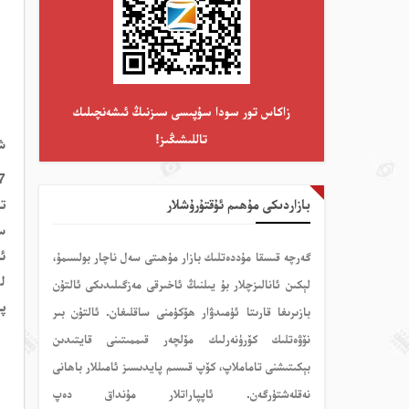
زاكاس تور سودا سۇپىسى سىزنىڭ ئىشەنچىلىك
تاللىشىڭىز!
ش
بازاردىكى مۇھىم ئۇقتۇرۇشلار
ئۆ
گەرچە قىسقا مۇددەتلىك بازار مۇھىتى سەل ناچار بولسىمۇ،
لې
لېكىن ئانالىزچلار بۇ يىلنىڭ ئاخىرقى مەزگىلىدىكى ئالتۇن
پۈ
بازىرىغا قارىتا ئۈمىدۋار ھۆكۈمنى ساقلىغان. ئالتۇن بىر
نۆۋەتلىك كۆرۈنەرلىك مۆلچەر قىممىتىنى قايتىدىن
بېكىتىشنى تاماملاپ، كۆپ قىسىم پايدىسىز ئامىللار باھانى
نەقلەشتۈرگەن. ئاپپاراتلار مۇنداق دەپ