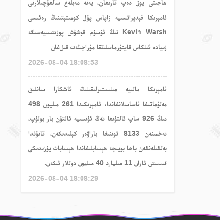
ھاجىتى يوق
دەپ
قارىغان،
يەنە مەبلەغ سالغۇچىلارنى
ئامېرىكا فېدېراتسىيە زاپاس پۇل كومىتېتىنىڭ رەئىسى
Kevin Warsh
نىڭ
ئۆسۈم
قوشۇش
پوزىتسىيەسىگە
زىيادە ئىنكاس قايتۇرماسلىققا مۇراجىئەت قىل
غان
2026-08-04 18:08:53
ئامېرىكا مالىيە مىنىستىرلىقىنىڭ ئاشكارا سانلىق
مەلۇماتىغا ئاساسلانغاندا، ئامېرىكىدا 261 مىليون 498
مىڭ 926 ساپ ئالتۇنغا
تەڭ ئۇنسىيە
ئالتۇن
بار بولۇپ،
تەخمىنەن 8133 توننىغا باراۋەر كېلىدىكەن، قانۇندا
بەلگىلەنگەن باھا بويىچە ھېسابلىغاندا ھېسابات يۈزىدىكى
قىممىتى ئاران 11 مىليارد 40 مىليون دوللار ئىكەن.
2026-08-04 18:08:29