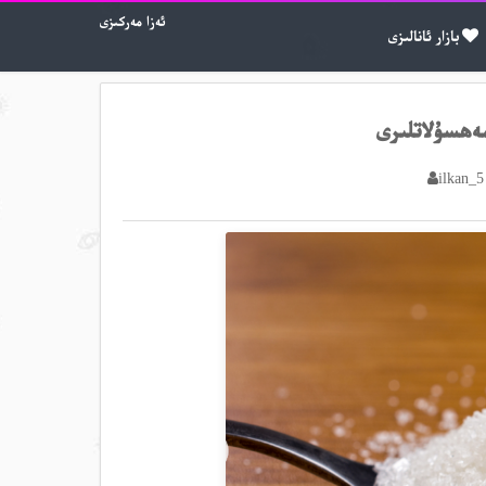
ئەزا مەركىزى
بازار ئانالىزى
ەھسۇلاتلىرى
ilkan_5