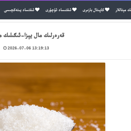
ك مېتاللار
كاپىتال بازىرى
ئىقتىساد ئۇچۇرى
ئىقتساد يىتەكچىسى
قەرەرلىك مال يېزا-ئىگىلىك م
2026-07-06 13:19:13