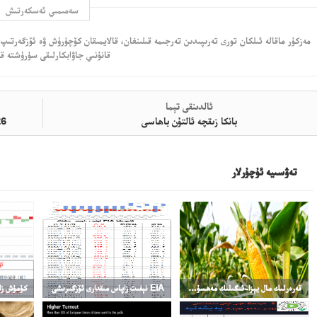
سەمىمىي ئەسكەرتىش
مەزكۇر ماقالە ئىلكان تورى تەرىپىدىن تەرجىمە قىلىنغان، قالايمىقان كۆچۈرۈش ۋە ئۆزگەرتىپ 
قانۇنىي جاۋابكارلىقى سۈرۈشتە قى
ئالدىنقى تېما
بانكا زىقچە ئالتۇن باھاسى
2026-يىلى 7-ئا
تەۋسىيە ئۇچۇرلار
قەرەرلىك مال يېزا-ئىگىلىك مەھسۇلاتلىرى
EIA نېفىت زاپاس مىقدارى ئۆزگىرىشى