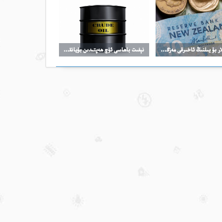
ئانالىزچلار بۇ يىلنىڭ ئاخىرقى مەزگىلىدىكى ئالتۇن بازىرىغا قارىتا ئۈمىدۋار ھۆكۈمنى ساقلىغان
نېفىت باھاسى ئۈچ ھەپتىدىن بۇيانقى تۆۋەن نۇقتىغا چۈشتى