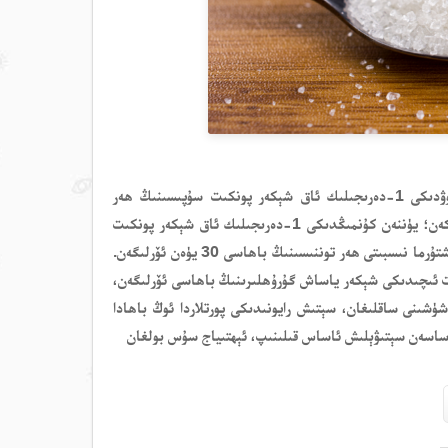
7-ئاينىڭ 6-كۈنىدىكى خەۋەرگە قارىغاندا، 7-ئاينىڭ 3-كۈنى، گۇاڭشى ليۇجوۋدىكى 1-دەرىجىلىك ئاق شېكەر پونكىت سۇپىسىنىڭ ھەر
توننىسىنىڭ باھاسى 5400 يۈەن بولۇپ، ھەپتىلىك سېلىشتۇرما نىسبىتى تەڭلەشكەن؛ يۈننەن كۇنمىڭدىكى 1-دەرىجىلىك ئاق شېكەر پونكىت
سۇپىسىنىڭ باھاسى ھەر توننىسىنىڭ باھاسى 5135 يۈەن بولۇپ، ھەپتىلىك سېلىشتۇرما نىسبىتى ھەر توننىسىنىڭ باھاسى 30 يۈەن ئۆرلىگەن.
ەت ئىچىدىكى شېكەر ياساش گۇرۇھلىرىنىڭ باھاسى ئۆرلىگەن،
شۈشىنى ساقلىغان، سېتىش رايونىدىكى پورتلاردا ئوڭ باھادا
ئاساسەن سېتىۋېلىش ئاساس قىلىنىپ، ئېھتىياج سۇس بولغان