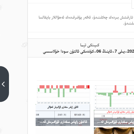
تارقىتىش بىردەك چەكلىنىدۇ، ئەگەر يۇقىرقىدەك ئەھۋاللار بايقالسا
لىنىدۇ.
كىيىنكى تېما
ينىڭ 06-كۈندىكى ئالتۇن سودا خۇلاسسىي
2026-
يىلى 7-
ئاينىڭ
06-
كۈندىكى
ئالتۇن
سودا
خۇلاسسىي
كۈمۈش زاپاس مىقدارى ئۆزگىرىش ئەھۋالى
ئالتۇن زاپاس مىقدارى ئۆزگىرىش ئەھۋالى
كىيىنكى
تېما