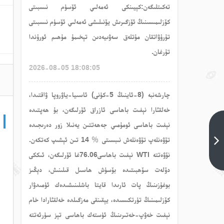
تەكىتلىگەن:كېيىنكى ئەمەلىي ئۆسۈم نىسبىتى
كۆزلىمىسىنىڭ ئۆزگىرىش يۆنىلىشى ئەمەلىي ئۆسۈم نىسبىتى
تۇرۇۋاتقان مۇتلەق سەۋىيەدىن تېخىمۇ مۇھىم ئورۇندا
تۇرغان.
2026-08-05 18:08:05
چارشەنبە (8-ئاينىڭ 5-كۈنى) ئاسىيا-ياۋروپا ۋاقتىدا،
خەلقئارا نېفىت باھاسى ئازراق ئۆرلىگەن، بۇ ھەپتىدە
نېفىت باھاسى ئومۇمىي جەھەتتىن يەنىلا زور دەرىجىدە
بانكا
زىقچە
تۆۋەنلەپ تۆۋەنلەش نىبسىتى ％ 14 تىن ئېشىپ كەتكەن.
ئالتۇن
نۆۋەتتە WTI نېفىت باھاسى76.06غا ئۆرلىگەن، ئىككى
باھاسى
دۆلەت سۆھبىتىدە بۆسۈش ھاسىل قىلىنىش، دېڭىز
ئالدىنقى
تېما<
بوغۇزىنىڭ پات ئارىدا قايتا باشلىنىشىدەك ئۈمىدۋار
كۆزلىمىنىڭ تۈرتكىسىدە، يېقىنقى مەزگىلدە خەلقئارادا خام
نېفىت خەۋپ-خەتىرىنىڭ ئۈستەك باھاسى تېز سۈرئەتتە