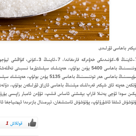
ېكەر باھاسى ئۆرلىدى
تكەن ھەپتە ئاق شېكەر قەرەللىك مېلىنىڭ باھاسى ئازراق ئۆرلىگەن بولۇپ، دۆل
كىن سودا ئۇچى يەنىلا قاراپ بېقىشنى ئاساس قىلىپ، تۆۋەن ئامبار زاپىسى يۈرۈ
تۈشۈش ئىشقا ئاشۇرۇلۇپ، پۈتۈشۈش ئاستىلىغان، تېرمىنال بازىرىدا ئېھتىياجغا 
قوللاش
1