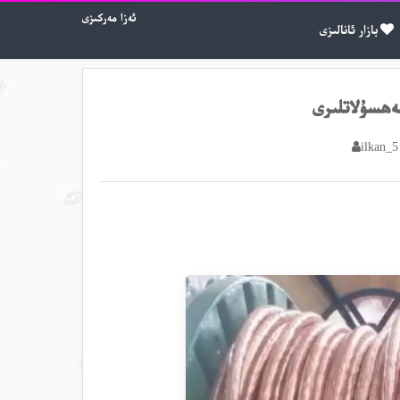
ئەزا مەركىزى
بازار ئانالىزى
ەھسۇلاتلىرى
ilkan_5