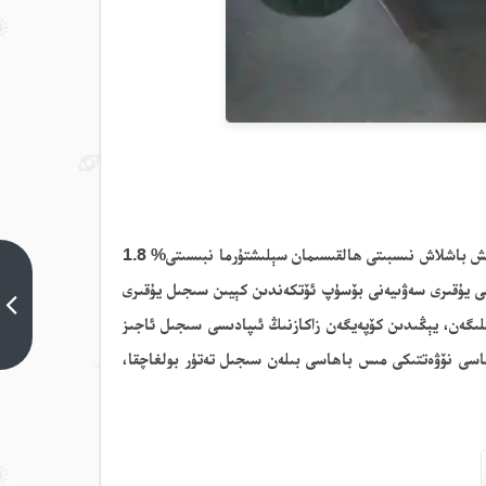
ىش باشلاش نىسبىتى ھالقىسىمان سېلىشتۇرما
نبىسىتى
% 1.8
2026-
دە مىس باھاسى يېڭى يۇقىرى سەۋىيەنى بۆسۈپ ئۆتكەندىن كېيىن سىجىل يۇقىرى
يىلى6-
ئاينىڭ1-
نلىگەن، يېڭىدىن كۆپەيگەن زاكازنىڭ ئىپادىسى سىجىل ئاجىز
كۈندىكى
ھاسى نۆۋەتتىكى مىس باھاسى بىلەن سىجىل تەتۈر بولغاچقا،
نىفىت
سودا
خۇلاسىسى
كىيىنكى
تېما