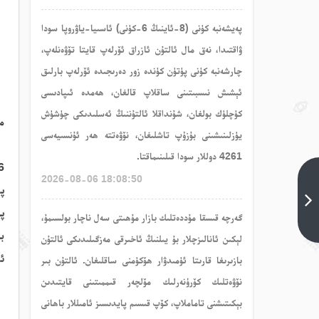
پەيشەنبە كۈنى (8-ئاينىڭ 6-كۈنى) ئاسىيا-ياۋروپا سودا
ۋاقتىدا، نەق مال ئالتۇن ئازراق ئۆرلەپ قايتا تۆۋەنلەپ،
چارشەنبە كۈنى پۈتۈن كۈندە زور دەرىجىدە ئۆرلەپ بارلىق
ئېشىش نىسبىتىنى ساقلاپ قالغان، ھەمدە ئىپادىسى
كۈچلۈك بولغان، شۇنداقلا ئالتۇننىڭ ئەسلىدىكى چۈشۈش
م
يۈزلىنىشىنى بۇزۇپ تاشلىغان، نۆۋەتتە ھەر ئۇنسىيەسى
4261 دوللار سودا قىلىنىماقتا.
6
2026-08-06 18:08:50
2026-
يىلى6-
ئاينىڭ1-
پە
گەرچە قىسقا مۇددەتلىك بازار مۇھىتى سەل ناچار بولسىمۇ،
كۈندىكى
بو
كۈمۈش
لېكىن ئانالىزچلار بۇ يىلنىڭ ئاخىرقى مەزگىلىدىكى ئالتۇن
سودا
ئى
بازىرىغا قارىتا ئۈمىدۋار ھۆكۈمنى ساقلىغان. ئالتۇن بىر
خۇلاسىسى
ئالدىنقى
نۆۋەتلىك كۆرۈنەرلىك مۆلچەر قىممىتىنى قايتىدىن
تېما<
بېكىتىشنى تاماملاپ، كۆپ قىسىم پايدىسىز ئامىللار باھانى