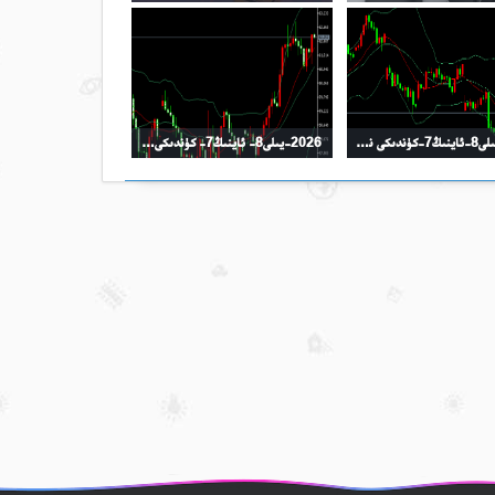
2026-يىلى8-ئاينىڭ7-كۈندىكى نىفىت سودا خۇلاسىسى
2026-يىلى8- ئاينىڭ7- كۈندىكى كۈمۈش سودا خۇلاسىسى