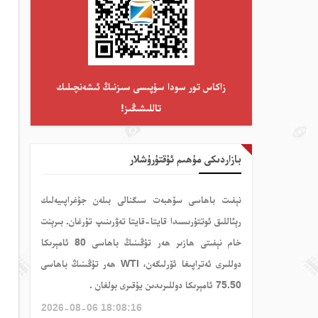
زاكاس تور سودا سۇپىسى سىزنىڭ ئىشەنچىلىك
تاللىشىڭىز!
بازاردىكى مۇھىم ئۇقتۇرۇشلار
نېفىت باھاسى سۆھبەت سىگنالى بىلەن جۇغراپىيەلىك
رېئاللىق ئوتتۇرىسىدا قايتا-قايتا تەۋرىنىپ تۇرغان. بىرېنت
خام نېفىتى ھازىر ھەر تۇڭىنىڭ باھاسى 80 ئامېرىكا
دوللىرى ئەتراپىغا ئۆرلىگەن، WTI ھەر تۇڭىنىڭ باھاسى
75.50 ئامېرىكا دوللىرىدىن يۇقىرى بولغان .
2026-08-06 18:08:16