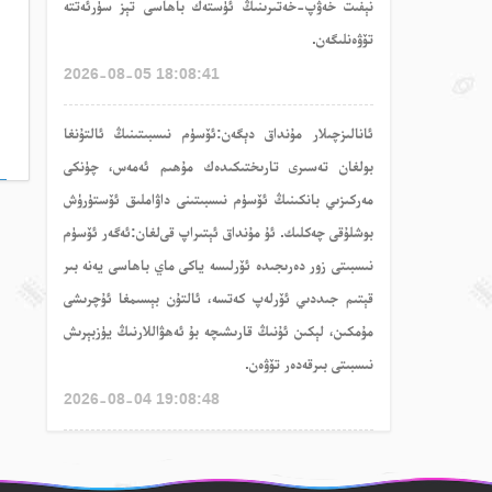
نېفىت خەۋپ-خەتىرىنىڭ ئۈستەك باھاسى تېز سۈرئەتتە
تۆۋەنلىگەن.
2026-08-05 18:08:41
ئا
نالىزچىلار
مۇنداق
دېگەن
:ئۆسۈم نىسبىتىنىڭ ئالتۇنغا
بولغان تەسىرى تارىختىكىدەك مۇھىم ئەمەس، چۈنكى
مەركىزىي بانكىنىڭ ئۆسۈم نىسبىتىنى داۋاملىق ئۆستۈرۈش
بوشلۇقى چەكلىك. ئۇ مۇنداق ئېتىراپ قى
لغان
:ئەگەر ئۆسۈم
نىسبىتى زور دەرىجىدە ئۆرلىسە ياكى ماي باھاسى يەنە بىر
قېتىم جىددىي ئۆرلەپ كەتسە، ئالتۇن بېسىمغا ئۇچرىشى
مۇمكىن، لېكىن ئۇنىڭ قارىشىچە بۇ ئەھۋاللارنىڭ يۈزبېرىش
نىسبىتى بىرقەدەر تۆۋەن.
2026-08-04 19:08:48