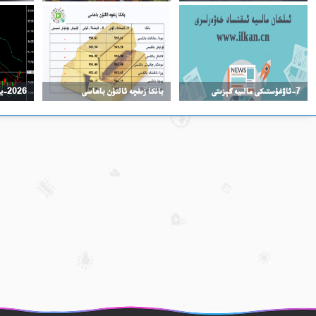
7-ئاۋغۇستىكى مالىيە گېزىتى
بانكا زىقچە ئالتۇن باھاسى