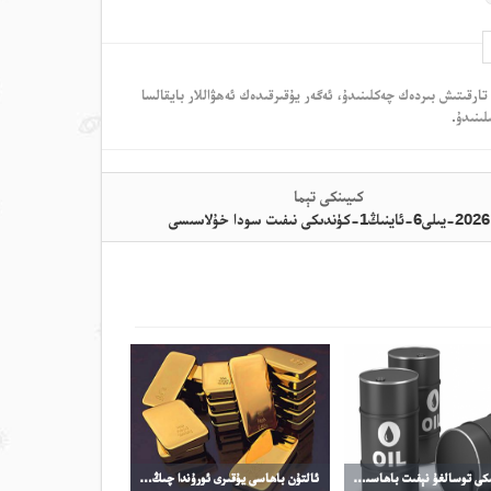
تارقىتىش بىردەك چەكلىنىدۇ، ئەگەر يۇقىرقىدەك ئەھۋاللار بايقالسا
لىنىدۇ.
كىيىنكى تېما
2026-يىلى6-ئاينىڭ1-كۈندىكى نىفىت سودا خۇلاسىسى
سۆھبەتتىكى توسالغۇ نېفىت باھاسىنىڭ ئۆرلىشىگە تىرەك بولدى
ئالتۇن باھاسى يۇقىرى ئورۇندا چىڭ تۇرماقتا