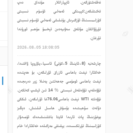
نەقلەشتۈرگەن. ئاپپاراتلار مۇنداق دەپ
تەكىتلىگەن:كېيىنكى ئەمەلىي ئۆسۈم نىسبىتى
كۆزلىمىسىنىڭ ئۆزگىرىش يۆنىلىشى ئەمەلىي ئۆسۈم نىسبىتى
تۇرۇۋاتقان مۇتلەق سەۋىيەدىن تېخىمۇ مۇھىم ئورۇندا
تۇرغان.
2026-08-05 18:08:05
چارشەنبە (8-ئاينىڭ 5-كۈنى) ئاسىيا-ياۋروپا ۋاقتىدا،
خەلقئارا نېفىت باھاسى ئازراق ئۆرلىگەن، بۇ ھەپتىدە
نېفىت باھاسى ئومۇمىي جەھەتتىن يەنىلا زور دەرىجىدە
تۆۋەنلەپ تۆۋەنلەش نىبسىتى ％ 14 تىن ئېشىپ كەتكەن.
نۆۋەتتە WTI نېفىت باھاسى76.06غا ئۆرلىگەن، ئىككى
دۆلەت سۆھبىتىدە بۆسۈش ھاسىل قىلىنىش، دېڭىز
بوغۇزىنىڭ پات ئارىدا قايتا باشلىنىشىدەك ئۈمىدۋار
كۆزلىمىنىڭ تۈرتكىسىدە، يېقىنقى مەزگىلدە خەلقئارادا خام