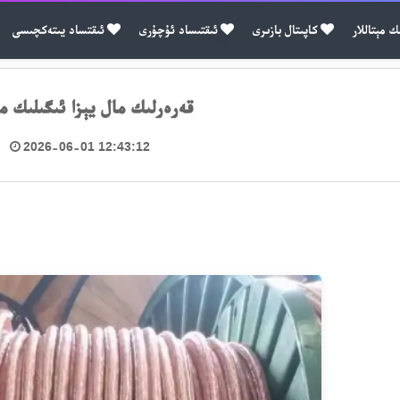
ك مېتاللار
كاپىتال بازىرى
ئىقتىساد ئۇچۇرى
ئىقتساد يىتەكچىسى
قەرەرلىك مال يېزا ئىگىلىك م
2026-06-01 12:43:12