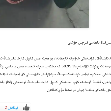
ىس
نىڭ
باھاسى
ئىزچىل چۈشتى
ـ ئاينىڭ
1
ـ كۈنىدىكى
خەۋەرگە
قارىغاندا،
بۇ ھەپتە مىس كابېل كارخانىلىرىنىڭ ئ
پىرسەنت پوئېنت تۆۋەنلەپ% 58.95 كە يەتكەن. ھەپتە ئىچى
للىنى ساقلاپ، تۆۋەن ئېقىندىكىلەرنىڭ سېتىۋېلىش ئارزۇسىنى كۆرۈنەرلىك تىزگى
لغان، ئۇنىڭ ئۈستىگە كۆپ ساندىكى كابېل كارخانىلىرىنىڭ قولىدىكى زاكاز با
ش باشلاش بىلەنلا زىيان تارتىشقا دۇچ كەلگەن
.
قوللاش
1