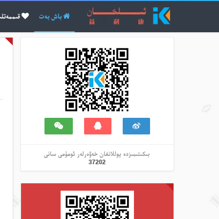
باش بەت
قىممەتلى
بىكىتىمىزدە يوللانغان خەۋەرلەر ئومۇمى سانى
37202