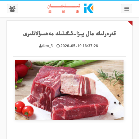
قەرەرلىك مال يېزا-ئىگىلىك مەھسۇلاتلىرى
2026-05-19 16:37:26
ilkan_5