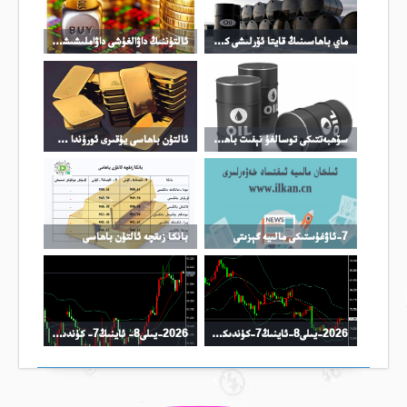
ماي باھاسىنىڭ قايتا ئۆرلىشى كۈمۈش باھاسىنىڭ ئۆرلىشىنى چەكلىدى
ئالتۇننىڭ داۋالغۇشى داۋاملىشىشى مۇمكىن
سۆھبەتتىكى توسالغۇ نېفىت باھاسىنىڭ ئۆرلىشىگە تىرەك بولدى
ئالتۇن باھاسى يۇقىرى ئورۇندا چىڭ تۇرماقتا
7-ئاۋغۇستىكى مالىيە گېزىتى
بانكا زىقچە ئالتۇن باھاسى
2026-يىلى8-ئاينىڭ7-كۈندىكى نىفىت سودا خۇلاسىسى
2026-يىلى8- ئاينىڭ7- كۈندىكى كۈمۈش سودا خۇلاسىسى