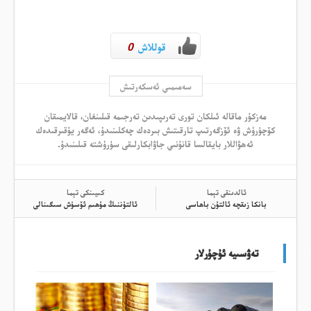
قوللاش
0
سەمىمىي ئەسكەرتىش
مەزكۇر ماقالە ئىلكان تورى تەرىپىدىن تەرجىمە قىلىنغان، قالايمىقان
كۆچۈرۈش ۋە ئۆزگەرتىپ تارقىتىش بىردەك چەكلىنىدۇ، ئەگەر يۇقىرقىدەك
ئەھۋاللار بايقالسا قانۇنىي جاۋابكارلىقى سۈرۈشتە قىلىنىدۇ.
ئالدىنقى تېما
كىيىنكى تېما
بانكا زىقچە ئالتۇن باھاسى
ئالتۇننىڭ مۇھىم ئۆسۈش سىگىنالى
تەۋسىيە ئۇچۇرلار