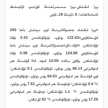
يېزا ئىگىلىكى-يېزا مىنىستىرلىقىنىڭ كۆزىتىپ ئۆلچىشىگە
ئاساسلانغاندا،
5
-ئاينىڭ
19
-كۈنى
«يېزا ئىگىلىك مەھسۇلاتلىرىنىڭ توپ سېتىلىش باھا 200
كۆرسەتكۈچى»122.43 بولۇپ، تۈنۈگۈنكىدىن 0.33 نۇقتا
تۆۋەنلىگەن، «كۆك-تاق»مەھسۇلاتلىرىنىڭ توپ سېتىلىش باھا
كۆرسەتكۈچى 124.08 بولۇپ، تۈنۈگۈنكىدىن 0.38 نۇقتا
تۆۋەنلىگەن. بۈگۈن سائەت 14:00 كىچە، كالا گۆشىنىڭ ھەر
كىلوگىرامى 66.13 يۈەن بولۇپ، تۈنۈگۈنكىدىن 0.1 تۆۋەنلىگەن؛
قوي گۆشىنىڭ ھەر كىلوگىرامى 64.53 يۈەن بولۇپ، تۈنۈگۈنكىدىن
％
0.4
تۆۋەنلىگەن؛ تۇخۇمنىڭ ھەر كىلوگىرامى 7.52 يۈەن بولۇپ،
تۈنۈگۈنكىدىن
％
1.1
تۆۋەنلىگەن؛ توخۇنىڭ ھەر كىلوگىرامى
17.20 يۈەن بولۇپ، تۈنۈگۈنكىدىن
％
02
ئۆرلىگەن.