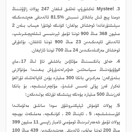
3. Mysteel تەكشۈرۈپ تەتقىق قىلغان 247 پولات زاۋۇتىنىڭ
دومنا پېچ ئىش باشلاش نىسبىتى %81.5 ئالدىنقى ھەپتىدىكىگە
سېلىشتۇرغاندا ئوخشاش بولغان؛ كۈنىگە ئوتتۇرا ھېساب بىلەن 2
مىليون 368 مىڭ 900 توننا تۆمۈر ئېرىتمىسى ئىشلەپچىقىرىلىپ،
ئالدىنقى ئايدىكىدىن 23 مىڭ 900 توننا ئاشقان، بۇلتۇرقى
ئوخشاش مەزگىلدىكىدىن 24 مىڭ 700 توننا ئازايغان.
4. خەلق بانكىسىنىڭ مۇئاۋىن باشلىقى تاۋ لىڭ 17-ماي
گوۋۇيۈەننىڭ سىياسەتتىن خەۋەرلەندۈرۈش يىغىنىدا مۇنۇلارنى
بىلدۈرگەن: مەركىزىي بانكا 300 مىليارد يۈەن كاپالەتلىك تۇرالغۇ
تەكرار قەرز پۇلى تەسىس قىلىدۇ، مۆلچەرلىنىشىچە، بۇ بانكا
قەرزىنىڭ 500 مىليارد يۈەنگە يېتىشىگە تۈرتكە بولىدىكەن؛
5. پولات كۈمۈش ئېلېكتىرونلۇق سودا سانلىق مەلۇماتىدا
كۆرسىتىلىشىچە، 5 ـ ئاينىڭ 20 ـ كۈنىگىچە، مەملىكەت بويىچە
پولات تۆمۈر شەھەرلىرىنىڭ ئومۇمىي ئامبار زاپىسى 11 مىليون 399
مىڭ 200 توننا بولۇپ، ئالدىنقى ھەپتىدىكىدىن 439 مىڭ 100