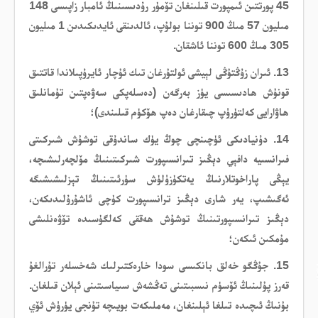
45 پورتتىن ئىمپورت قىلىنغان تۆمۈر رۇدىسىنىڭ ئامبار زاپىسى 148
مىليون 57 مىڭ 900 توننا بولۇپ، ئالدىنقى ئايدىكىدىن 1 مىليون
305 مىڭ 600 توننا ئاشقان.
13. ئىران زۇڭتۇڭى لېيشى ئولتۇرغان تىك ئۇچار ئايرۇپىلاندا قاتتىق
قونۇش ھادىسىسى يۈز بەرگەن (دەسلەپكى سەۋەپتىن تۇمانلىق
ھاۋارايى كەلتۈرۈپ چىقارغان دەپ ھۆكۈم قىلىندى)؛
14. دۇنيادىكى ئۈچىنچى چوڭ يۈك ساندۇقى توشۇش شىركىتى
فىرانسىيە دافېي دېڭىز تىرانسىپورت شىركىتىنىڭ مۆلچەرلىشىچە،
يېڭى پاراخوتلارنىڭ يەتكۈزۈلۈش سۈرئىتىنىڭ تېزلىشىشىگە
ئەگىشىپ، يەر شارى دېڭىز ترانسىپورت كۈچى ئاشۇرۇلىدىكەن،
دېڭىز تىرانسىپورتىنىڭ توشۇش ھەققى كەلگۈسىدە تۆۋەنلىشى
مۇمكىن ئىكەن؛
15. جۇڭگو خەلق بانكىسى سودا خارەكتىرلىك شەخسلەر تۇرالغۇ
قەرز پۇلىنىڭ ئۆسۈم نىسبىتىنى تەڭشەش سىياسىتىنى ئېلان قىلغان.
بۇنىڭ ئىچىدە تىلغا ئېلىنغان، مەملىكەت بويىچە تۇنجى يۈرۈش ئۆي