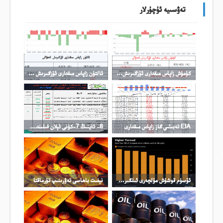
تەۋسىيە ئۇچۇرلار
كۈمۈش زاپاس مىقدارى ئۆزگىرىش ئەھۋالى
ئالتۇن زاپاس مىقدارى ئۆزگىرىش ئەھۋالى
EIA تەبىئىي گاز زاپاس مىقدارى
8- ئاينىڭ 7-كۈنى ئېلان قىلىندىغان مۇھىم سانلىق ئۇچۇرلار
ئۆسۈم قوشۇش مۆلچەرى ئىلگىرى سۈرۈلدى
نېفىت باھاسى تەۋرىنىپ تۇرماقتا