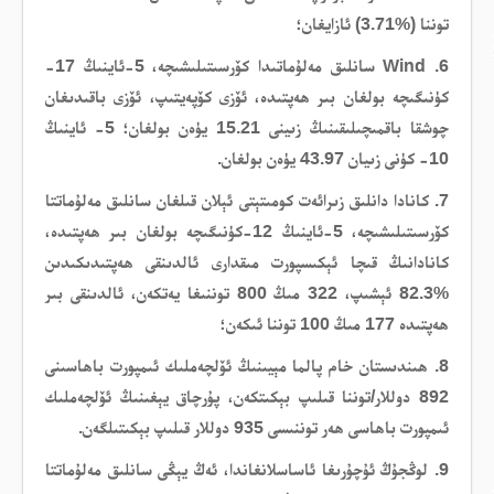
توننا (%3.71) ئازايغان؛
6. Wind سانلىق مەلۇماتىدا كۆرسىتىلىشىچە، 5-ئاينىڭ 17-
كۈنىگىچە بولغان بىر ھەپتىدە، ئۆزى كۆپەيتىپ، ئۆزى باقىدىغان
چوشقا باقمىچىلىقىنىڭ زىينى 15.21 يۈەن بولغان؛ 5- ئاينىڭ
10- كۈنى زىيان 43.97 يۈەن بولغان.
7. كانادا دانلىق زىرائەت كومىتېتى ئېلان قىلغان سانلىق مەلۇماتتا
كۆرسىتىلىشىچە، 5-ئاينىڭ 12-كۈنىگىچە بولغان بىر ھەپتىدە،
كانادانىڭ قىچا ئېكىسپورت مىقدارى ئالدىنقى ھەپتىدىكىدىن
%82.3 ئېشىپ، 322 مىڭ 800 توننىغا يەتكەن، ئالدىنقى بىر
ھەپتىدە 177 مىڭ 100 توننا ئىكەن؛
8. ھىندىستان خام پالما مېيىنىڭ ئۆلچەملىك ئىمپورت باھاسىنى
892 دوللار/توننا قىلىپ بېكىتكەن، پۇرچاق يېغىنىڭ ئۆلچەملىك
ئىمپورت باھاسى ھەر توننىسى 935 دوللار قىلىپ بېكىتىلگەن.
9. لوڭجۇڭ ئۇچۇرىغا ئاساسلانغاندا، ئەڭ يېڭى سانلىق مەلۇماتتا