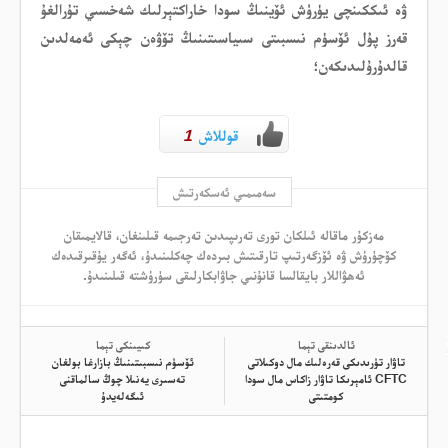
ۋە ئىككىنچى يۈرۈش ئۆينىڭ سودا خاراكتېرلىك شەخسىي تۇرالغۇ
قەرز پۇل ئۆسۈم نىسبىتى سىياسىتىنىڭ تۆۋەن چېكى ئەمەلدىن
قالدۇرۇلىدىكەن؛
قوللاش
1
سەمىمىي ئەسكەرتىش
مەزكۇر ماقالە ئىلكان تورى تەرىپىدىن تەرجىمە قىلىنغان، قالايمىقان
كۆچۈرۈش ۋە ئۆزگەرتىپ تارقىتىش بىردەك چەكلىنىدۇ، ئەگەر يۇقىرقىدەك
ئەھۋاللار بايقالسا قانۇنىي جاۋابكارلىقى سۈرۈشتە قىلىنىدۇ.
ئالدىنقى تېما
كىيىنكى تېما
تاۋار تۈرىدىكى قەرەلىك مال دوكىلاتى
ئۆسۈم نىسبىتىنىڭ بازارغا بولغان
CFTC ئامېرىكا تاۋار زاكاس مال سودا
تەسىرى يەنىلا چوڭ سالماقنى
كومتىتى
ئىگەلەيدۇ