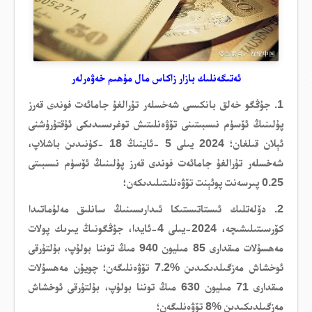
ئەتىگەنلىك بازار زاكاس مال مۇھىم خەۋەرلەر
1. جۇڭگو خەلق بانكىسى شەخسلەر تۇرالغۇ جامائەت فوندى قەرز
پۇلىنىڭ ئۆسۈم نىسبىتىنى تۆۋەنلىتىش توغرىسىدىكى ئۇقتۇرۇشنى
ئېلان قىلغان؛ 2024 يىلى 5 -ئاينىڭ 18 -كۈنىدىن باشلاپ،
شەخسلەر تۇرالغۇ جامائەت فوندى قەرز پۇلىنىڭ ئۆسۈم نىسبىتى
0.25 پىرسەنت پوئېنت تۆۋەنلىتىلىدىكەن؛
2. دۆلەتلىك ئىستاتىستىكا ئىدارىسىنىڭ سانلىق مەلۇماتىدا
كۆرسىتىلىشىچە، 2024-يىلى 4-ئايدا، جۇڭگونىڭ يىرىك پولات
مەھسۇلات مىقدارى 85 مىليون 940 مىڭ توننا بولۇپ، بۇلتۇرقى
ئوخشاش مەزگىلدىكىدىن %7.2 تۆۋەنلىگەن؛ چويۇن مەھسۇلات
مىقدارى 71 مىليون 630 مىڭ توننا بولۇپ، بۇلتۇرقى ئوخشاش
مەزگىلدىكىدىن %8 تۆۋەنلىگەن؛