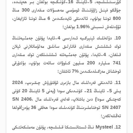
كۆرسىتىلىشىچە، 5-ئاينىڭ 16-كۈنىگىچە بولغان بىر ھەپتىدە،
جۇڭگو فېنىل زاۋۇتىنىڭ ئومۇمىي مەھسۇلات مىقدارى 300 مىڭ
800 توننا بولۇپ، ئالدىنقى ئايدىكىدىن 6 مىڭ توننا ئازايغان،
تۆۋەنلەش نىسبىتى %1.96 بولغان؛
10. دۆلەتلىك ئېنېرگىيە ئىدارىسى 4-ئايدا پۈتۈن جەمئىيەتنىڭ
توك ئىشلىتىش مىقدارى قاتارلىق سانلىق مەلۇماتلارنى ئېلان
قىلغان، 4-ئايدا، پۈتۈن جەمئىيەتتە ئىشلىتىلگەن توك مىقدارى
741 مىليارد 200 مىليون كىلوۋات سائەت بولۇپ، بۇلتۇرقى
ئوخشاش مەزگىلدىكىدىن %7 ئاشقان؛
11. ئالدىنقى قەرەللىك مال بازىرى ئۇقتۇرۇش چىقىرىپ، 2024
يىلى 5- ئاينىڭ 21- كۈنىدىكى سودا (يەنى 5 ئاينىڭ 20 كۈنى
كەچتىكى سودا) دىن باشلاپ، قەلەي قەرەللىك مال SN 2406،
SN 2407 توختاملىرىنىڭ كۈندىلىك سودا ھەققى 36 يۈەن/قولغا
تەڭشەلگەن؛
12. Mysteel نىڭ ئىستاتىستىكا قىلىشىچە، پۈتۈن مەملىكەتتىكى