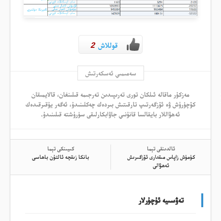
قوللاش
2
سەمىمىي ئەسكەرتىش
مەزكۇر ماقالە ئىلكان تورى تەرىپىدىن تەرجىمە قىلىنغان، قالايمىقان
كۆچۈرۈش ۋە ئۆزگەرتىپ تارقىتىش بىردەك چەكلىنىدۇ، ئەگەر يۇقىرقىدەك
ئەھۋاللار بايقالسا قانۇنىي جاۋابكارلىقى سۈرۈشتە قىلىنىدۇ.
ئالدىنقى تېما
كىيىنكى تېما
كۈمۈش زاپاس مىقدارى ئۆزگىرىش
بانكا زىقچە ئالتۇن باھاسى
ئەھۋالى
تەۋسىيە ئۇچۇرلار