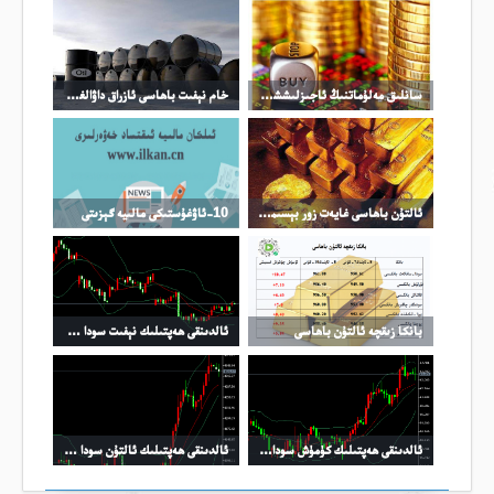
سانلىق مەلۇماتنىڭ ئاجىزلىششى ئالتۇننى ئۆرلەش ھەرىكەتلەندۈرگۈچ كۈچى بىلەن تەمىنلىگەن
خام نېفىت باھاسى ئازراق داۋالغۇپ تۇرماقتا
ئالتۇن باھاسى غايەت زور بېسىمغا بەرداشلىق بەردى
10-ئاۋغۇستىكى مالىيە گېزىتى
بانكا زىقچە ئالتۇن باھاسى
ئالدىنقى ھەپتىلىك نېفىت سودا خۇلاسسسى
ئالدىنقى ھەپتىلىك كۈمۈش سودا خۇلاسسسى
ئالدىنقى ھەپتىلىك ئالتۇن سودا خۇلاسسسى