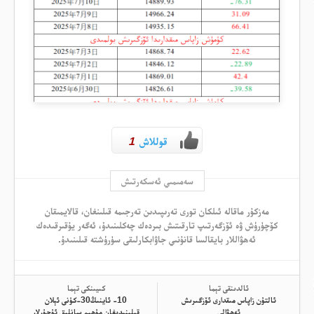
قوللاش
1
سەمىمىي ئەسكەرتىش
مەزكۇر ماقالە ئىلكان تورى تەرىپىدىن تەرجىمە قىلىنغان، قالايمىقان
كۆچۈرۈش ۋە ئۆزگەرتىپ تارقىتىش بىردەك چەكلىنىدۇ، ئەگەر يۇقىرقىدەك
ئەھۋاللار بايقالسا قانۇنىي جاۋابكارلىقى سۈرۈشتە قىلىنىدۇ.
ئالدىنقى تېما
كىيىنكى تېما
ئالتۇن زاپاس مىقدارى ئۆزگىرىش
10- ئاينىڭ30-كۈنى ئېلان
ئەھۋالى
قىلىنىدىغان مۇھىم سانلىق ئۇچۇرلار