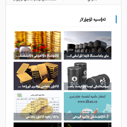
تەۋسىيە ئۇچۇرلار
ماي باھاسىنىڭ قايتا ئۆرلىشى كۈمۈش باھاسىنىڭ ئۆرلىشىنى چەكلىدى
ئالتۇننىڭ داۋالغۇشى داۋاملىشىشى مۇمكىن
سۆھبەتتىكى توسالغۇ نېفىت باھاسىنىڭ ئۆرلىشىگە تىرەك بولدى
ئالتۇن باھاسى يۇقىرى ئورۇندا چىڭ تۇرماقتا
7-ئاۋغۇستىكى مالىيە گېزىتى
بانكا زىقچە ئالتۇن باھاسى