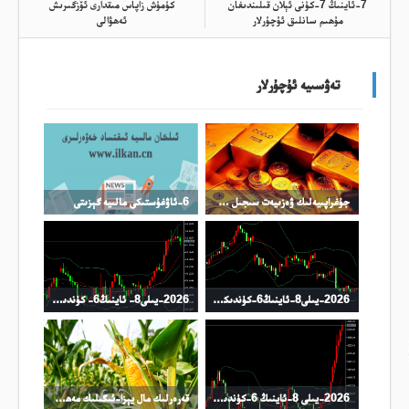
7-ئاينىڭ 7-كۈنى ئېلان قىلىندىغان
كۈمۈش زاپاس مىقدارى ئۆزگىرىش
مۇھىم سانلىق ئۇچۇرلار
ئەھۋالى
تەۋسىيە ئۇچۇرلار
جۇغراپىيەلىك ۋەزىيەت سىجىل چىڭىيىپ، ئالتۇن باھاسى ئۆستۈرۈلدى
6-ئاۋغۇستىكى مالىيە گېزىتى
2026-يىلى8-ئاينىڭ6-كۈندىكى نىفىت سودا خۇلاسىسى
2026-يىلى8- ئاينىڭ6- كۈندىكى كۈمۈش سودا خۇلاسىسى
2026-يىلى 8-ئاينىڭ 6-كۈندىكى ئالتۇن سودا خۇلاسسىي
قەرەرلىك مال يېزا-ئىگىلىك مەھسۇلاتلىرى