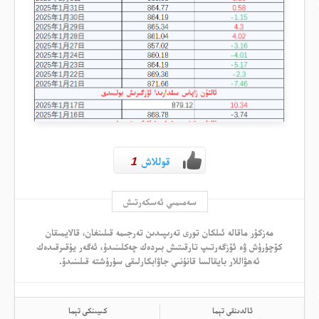
قوللاش
1
سەمىمىي ئەسكەرتىش
مەزكۇر ماقالە ئىلكان تورى تەرىپىدىن تەرجىمە قىلىنغان، قالايمىقان
كۆچۈرۈش ۋە ئۆزگەرتىپ تارقىتىش بىردەك چەكلىنىدۇ، ئەگەر يۇقىرقىدەك
ئەھۋاللار بايقالسا قانۇنىي جاۋابكارلىقى سۈرۈشتە قىلىنىدۇ.
ئالدىنقى تېما
كىيىنكى تېما