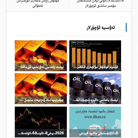
6-ئاينىڭ 3-كۈنى ئېلان قىلىندىغان
كۈمۈش زاپاس مىقدارى ئۆزگىرىش
مۇھىم سانلىق ئۇچۇرلار
ئەھۋالى
تەۋسىيە ئۇچۇرلار
ئۆسۈم قوشۇش مۆلچەرى ئىلگىرى سۈرۈلدى
نېفىت باھاسى تەۋرىنىپ تۇرماقتا
نېفىت باھاسى دائىرە ئىچىدە تەۋرىنىشنى ئاساس قىلدى
جۇغراپىيەلىك ۋەزىيەت سىجىل چىڭىيىپ، ئالتۇن باھاسى ئۆستۈرۈلدى
6-ئاۋغۇستىكى مالىيە گېزىتى
2026-يىلى8-ئاينىڭ6-كۈندىكى نىفىت سودا خۇلاسىسى