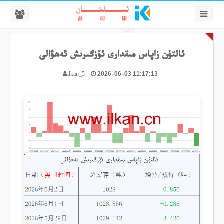
ئالتۇن زاپاس مىقدارى ئۆزگىرىش ئەھۋالى
2026-06-03 11:17:13
ilkan_5