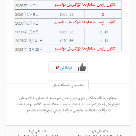
قوللاش
0
سەمىمىي ئەسكەرتىش
مەزكۇر ماقالە ئىلكان تورى تەرىپىدىن تەرجىمە قىلىنغان، قالايمىقان
كۆچۈرۈش ۋە ئۆزگەرتىپ تارقىتىش بىردەك چەكلىنىدۇ، ئەگەر يۇقىرقىدەك
ئەھۋاللار بايقالسا قانۇنىي جاۋابكارلىقى سۈرۈشتە قىلىنىدۇ.
ئالدىنقى تېما
كىيىنكى تېما