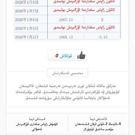
قوللاش
0
سەمىمىي ئەسكەرتىش
مەزكۇر ماقالە ئىلكان تورى تەرىپىدىن تەرجىمە قىلىنغان، قالايمىقان
كۆچۈرۈش ۋە ئۆزگەرتىپ تارقىتىش بىردەك چەكلىنىدۇ، ئەگەر يۇقىرقىدەك
ئەھۋاللار بايقالسا قانۇنىي جاۋابكارلىقى سۈرۈشتە قىلىنىدۇ.
ئالدىنقى تېما
كىيىنكى تېما
6-ئاينىڭ 2-كۈنى ئېلان قىلىندىغان
كۈمۈش زاپاس مىقدارى ئۆزگىرىش
مۇھىم سانلىق ئۇچۇرلار
ئەھۋالى