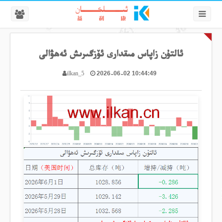
ئالتۇن زاپاس مىقدارى ئۆزگىرىش ئەھۋالى
2026-06-02 10:44:49
ilkan_5