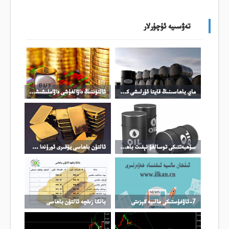
تەۋسىيە ئۇچۇرلار
ماي باھاسىنىڭ قايتا ئۆرلىشى كۈمۈش باھاسىنىڭ ئۆرلىشىنى چەكلىدى
ئالتۇننىڭ داۋالغۇشى داۋاملىشىشى مۇمكىن
سۆھبەتتىكى توسالغۇ نېفىت باھاسىنىڭ ئۆرلىشىگە تىرەك بولدى
ئالتۇن باھاسى يۇقىرى ئورۇندا چىڭ تۇرماقتا
7-ئاۋغۇستىكى مالىيە گېزىتى
بانكا زىقچە ئالتۇن باھاسى