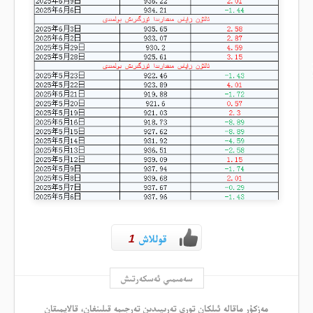
قوللاش
1
سەمىمىي ئەسكەرتىش
مەزكۇر ماقالە ئىلكان تورى تەرىپىدىن تەرجىمە قىلىنغان، قالايمىقان