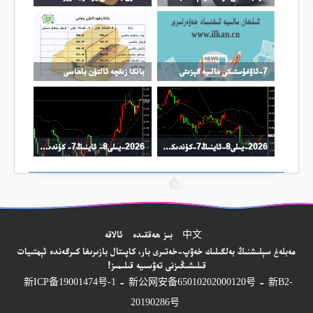
7-ئاۋغۇستىكى مالىيە گېزىتى
بانكا زىقچە ئالتۇن باھاسى
2026-يىلى8-ئاينىڭ7-كۈندىكى نىفىت سودا خۇلاسىسى
2026-يىلى8- ئاينىڭ7- كۈندىكى كۈمۈش سودا خۇلاسىسى
中文
بىز ھەققىدە
ئالاقە
مەبلەغ سېلىشنىڭ بەلگىلىك خەۋپ-خەتىرى بار، كاپىتال بازىرىغا كىرگەندە ئېھتىيات
قىلىشىڭىزنى تەۋسىيە قىلىمىز!
-
-
新ICP备19001474号-1
新公网安备65010202000120号
新B2-
20190286号