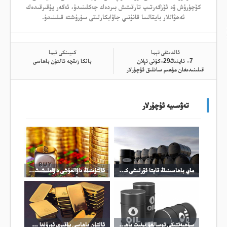
كۆچۈرۈش ۋە ئۆزگەرتىپ تارقىتىش بىردەك چەكلىنىدۇ، ئەگەر يۇقىرقىدەك
ئەھۋاللار بايقالسا قانۇنىي جاۋابكارلىقى سۈرۈشتە قىلىنىدۇ.
ئالدىنقى تېما
كىيىنكى تېما
7- ئاينىڭ29-كۈنى ئېلان
بانكا زىقچە ئالتۇن باھاسى
قىلىنىدىغان مۇھىم سانلىق ئۇچۇرلار
تەۋسىيە ئۇچۇرلار
ماي باھاسىنىڭ قايتا ئۆرلىشى كۈمۈش باھاسىنىڭ ئۆرلىشىنى چەكلىدى
ئالتۇننىڭ داۋالغۇشى داۋاملىشىشى مۇمكىن
سۆھبەتتىكى توسالغۇ نېفىت باھاسىنىڭ ئۆرلىشىگە تىرەك بولدى
ئالتۇن باھاسى يۇقىرى ئورۇندا چىڭ تۇرماقتا