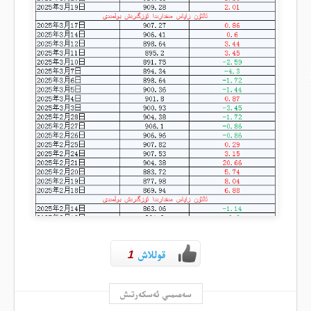
قوللاش
1
سەمىمىي ئەسكەرتىش