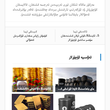
مەزكۇر ماقالە ئىلكان تورى تەرىپىدىن تەرجىمە قىلىنغان، قالايمىقان
كۆچۈرۈش ۋە ئۆزگەرتىپ تارقىتىش بىردەك چەكلىنىدۇ، ئەگەر يۇقىرقىدەك
ئەھۋاللار بايقالسا قانۇنىي جاۋابكارلىقى سۈرۈشتە قىلىنىدۇ.
ئالدىنقى تېما
كىيىنكى تېما
5- ئاينىڭ9-كۈنى ئېلان قىلىنىدىغان
كۈمۈش زاپاس مىقدارى ئۆزگىرىش
مۇھىم سانلىق ئۇچۇرلار
ئەھۋالى
تەۋسىيە ئۇچۇرلار
ماي باھاسىنىڭ قايتا ئۆرلىشى كۈمۈش باھاسىنىڭ ئۆرلىشىنى چەكلىدى
ئالتۇننىڭ داۋالغۇشى داۋاملىشىشى مۇمكىن