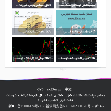
سۆھبەتتىكى توسالغۇ نېفىت باھاسىنىڭ ئۆرلىشىگە تىرەك بولدى
ئالتۇن باھاسى يۇقىرى ئورۇندا چىڭ تۇرماقتا
7-ئاۋغۇستىكى مالىيە گېزىتى
بانكا زىقچە ئالتۇن باھاسى
2026-يىلى8-ئاينىڭ7-كۈندىكى نىفىت سودا خۇلاسىسى
2026-يىلى8- ئاينىڭ7- كۈندىكى كۈمۈش سودا خۇلاسىسى
中文
بىز ھەققىدە
ئالاقە
مەبلەغ سېلىشنىڭ بەلگىلىك خەۋپ-خەتىرى بار، كاپىتال بازىرىغا كىرگەندە ئېھتىيات
قىلىشىڭىزنى تەۋسىيە قىلىمىز!
-
-
新ICP备19001474号-1
新公网安备65010202000120号
新B2-