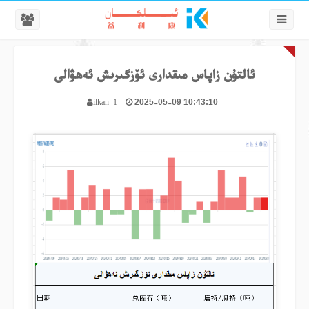
ئالتۇن زاپاس مىقدارى ئۆزگىرىش ئەھۋالى
2025-05-09 10:43:10
ilkan_1