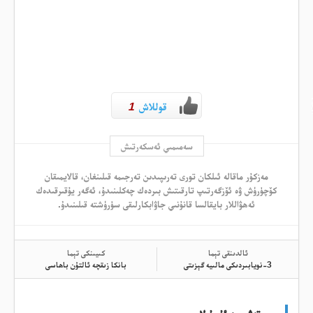
قوللاش
1
سەمىمىي ئەسكەرتىش
مەزكۇر ماقالە ئىلكان تورى تەرىپىدىن تەرجىمە قىلىنغان، قالايمىقان
كۆچۈرۈش ۋە ئۆزگەرتىپ تارقىتىش بىردەك چەكلىنىدۇ، ئەگەر يۇقىرقىدەك
ئەھۋاللار بايقالسا قانۇنىي جاۋابكارلىقى سۈرۈشتە قىلىنىدۇ.
ئالدىنقى تېما
كىيىنكى تېما
3-نويابىردىكى مالىيە گېزىتى
بانكا زىقچە ئالتۇن باھاسى