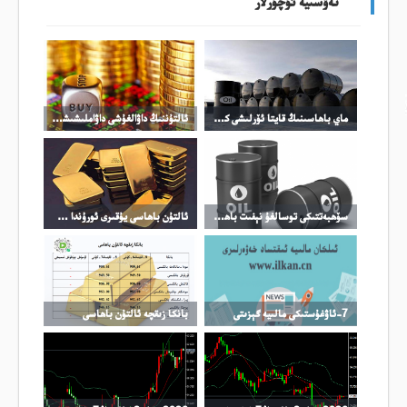
تەۋسىيە ئۇچۇرلار
ماي باھاسىنىڭ قايتا ئۆرلىشى كۈمۈش باھاسىنىڭ ئۆرلىشىنى چەكلىدى
ئالتۇننىڭ داۋالغۇشى داۋاملىشىشى مۇمكىن
سۆھبەتتىكى توسالغۇ نېفىت باھاسىنىڭ ئۆرلىشىگە تىرەك بولدى
ئالتۇن باھاسى يۇقىرى ئورۇندا چىڭ تۇرماقتا
7-ئاۋغۇستىكى مالىيە گېزىتى
بانكا زىقچە ئالتۇن باھاسى