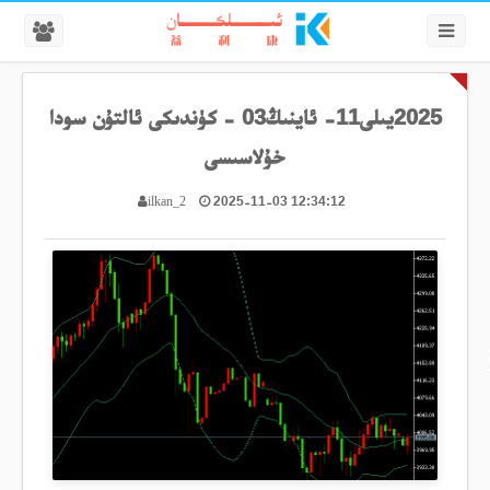
2025يىلى11- ئاينىڭ03 - كۈندىكى ئالتۇن سودا
خۇلاسىسى
2025-11-03 12:34:12
ilkan_2