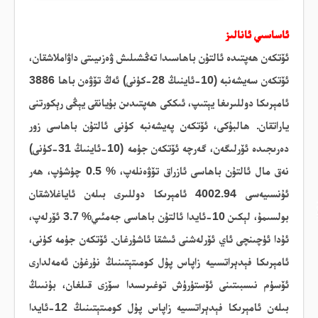
ئاساسىي ئانالىز
ئۆتكەن ھەپتىدە ئالتۇن باھاسىدا تەڭشىلىش ۋەزىيىتى داۋاملاشقان،
ئۆتكەن سەيشەنبە (10-ئاينىڭ 28-كۈنى) ئەڭ تۆۋەن باھا 3886
ئامېرىكا دوللىرىغا يېتىپ، ئىككى ھەپتىدىن بۇيانقى يېڭى رېكورتنى
ياراتقان. ھالبۇكى، ئۆتكەن پەيشەنبە كۈنى ئالتۇن باھاسى زور
دەرىجىدە ئۆرلىگەن، گەرچە ئۆتكەن جۈمە (10-ئاينىڭ 31-كۈنى)
نەق مال ئالتۇن باھاسى ئازراق تۆۋەنلەپ، % 0.5 چۈشۈپ، ھەر
ئۇنسىيەسى 4002.94 ئامېرىكا دوللىرى بىلەن ئاياغلاشقان
بولسىمۇ، لېكىن 10-ئايدا ئالتۇن باھاسى جەمئىي% 3.7 ئۆرلەپ،
ئۇدا ئۈچىنچى ئاي ئۆرلەشنى ئىشقا ئاشۇرغان. ئۆتكەن جۈمە كۈنى،
ئامېرىكا فېدېراتسىيە زاپاس پۇل كومىتېتىنىڭ نۇرغۇن ئەمەلدارى
ئۆسۈم نىسبىتىنى ئۆستۈرۈش توغىرىسدا سۆزى قىلغان، بۇنىىڭ
بىلەن ئامېرىكا فېدېراتسىيە زاپاس پۇل كومىتېتىنىڭ 12-ئايدا