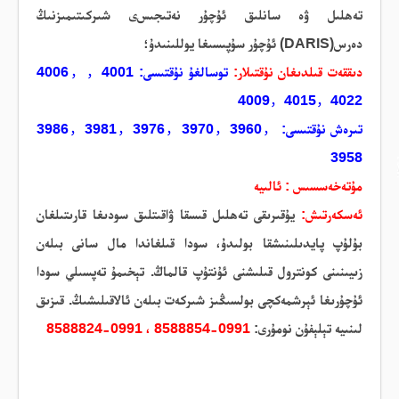
تەھلىل ۋە سانلىق ئۇچۇ
ر
نەتىجىس
ى
شىركىتىمىزنىڭ
دەرس(DARIS) ئۇچۇر سۇپىسىغا
يوللىنىدۇ؛
دىققەت قىلدىغان نۇقتىلار:
توسالغۇ نۇقتىسى: 4001
，4006，
4009，4015，4022
تىرەش نۇقتىسى: 3986，3981，3976，3970，3960，
3958
مۇتەخەسسىس : ئالىيە
ئەسكەرتىش:
يۇقىرىقى تەھلىل قىسقا ۋاقىتلىق سودىغا قارىتىلغان
بۇلۇپ پايدىلىنىشقا بولىدۇ
،
سودا قىلغاندا مال سانى بىلەن
زىيىنىنى كونترول قىلىشنى ئۇنتۇپ قالماڭ. تېخىمۇ تەپسىلي سودا
ئۇچۇرىغا ئېرشمەكچى بولسىڭىز شىركەت بىلەن ئالاقىلىشىڭ. قىزىق
لىنىيە تېلېفۇن نومۇرى:
8588854-0991 ، 8588824-0991