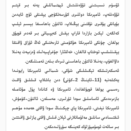
ئۆسۈم نىسبىتىنى تۆۋەنلىتىش ئېھتىماللىقى يەنە بىر قېتىم
تۆۋەنلەپ، ئامېرىكا دوللىرى كۆرسەتكۈچى يېقىنقى ئۈچ ئايدىن
بۇيانقى يۇقىرى نۇقتىنى يېڭىلاپ، ئالتۇن باھاسىغا بېسىم ئېلىپ
كەلگەن. لېكىن بازاردا قاراپ بېقىش كەيپىياتى بىر قەدەر قويۇق
بولغان.
چۈنكى ئامېرىكا ھۆكۈمىتى تارىختىكى ئەڭ ئۇزاق ۋاقىتقا
يېقىنلىشىپ توختاپ قالغان، خەلقئارا جۇغراپىيەلىك ۋەزىيەت يەنىلا
داۋالغۇپ، يەنىلا ئالتۇن باھاسىنى تىرەك بىلەن تەمىنلىگەن.
ئەسكەرتىشكە تېگىشلىكى شۇكى، شىمالىي ئامېرىكا رايونىدا
يەكشەنبە (11-ئاينىڭ 2-كۈنى) دىن باشلاپ قىشلىق ۋاقىت
رەسمىي يولغا قويۇلغاندا، ئامېرىكا ۋە كانادا پۇل مۇئامىلە
بازىرىدىكى ئاساسلىق سودا تۈرلىرى، مەسىلەن، ئالتۇن-كۈمۈش،
ئامېرىكا نېفىتى، ئامېرىكا پاي چېكىنىڭ سودا ۋاقتى ھەمدە مۇھىم
ئىقتىسادىي سانلىق مەلۇماتلارنى ئېلان قىلىش ۋاقتى يازلىق ۋاقىتتىن
بىر سائەت ئومۇميۈزلۈك كەينىگە سۈرۈلىدىكەن.