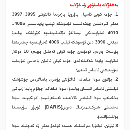
مەشغۇلات باسقۇچى ۋە خۇلاسە
1.
جۈمە
كۈنى ئاسيا- ياۋروپا بازىرىدا ئالتۇ
ننى 3995-3997
دىكى تىرەشتىن چۈشەلمىسە ئۆسۈشكە ئېلىپ پايدىسىنى 4005-
4010 ئەتراپىدىكى توسالغۇ نۇقتىلىرىغىچە كۆرۈشكە بولىدۇ
دېگەن. 3996 دىن ئۆسۈشكە ئېلىپ 4006 ئەتراپىغىچە چىقىرىشقا
پۇرسەت بەردى.
ئومۇمەن
جۈمە
كۈنى تەھلىل بويىچ
ە 10 دوللار
ئەتراپىدا پايدا شەكىللەندى. جۈمە
كۈنى ئالتۇن
باھاسى تەۋرەنمە
تەۋرىنىشنى
ئاساس قىلدى؛
2. بۈگۈن سودا قىلغاندا
ئالتۇننى يۇقىرى باھالاردىن چۈشۈشكە
ئېلىشنى ئاساس قىلساق بولىدۇ
؛ سودا قىلغاندا چوقۇم پايدا زىياننى
بەلگىلەپ سودا قىلىشنى ئالاھىدە ئەسكەرتىمىز،
كونكېرىت سودا
تەھىلىلى
شىركىتىمىزنىڭ دەرس(DARIS) ئۇچۇر سۇپىسىغا
يوللىنىۋاتىدۇ.
3.
ئۇزۇن، ئوتتۇرا مەزگىللىك ھەمدە كۈندۈزدىكى ۋە كەچلىك سودا