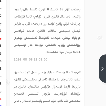
.01
سى
پەيشەنبە كۈنى (8-ئاينىڭ 6-كۈنى) ئاسىيا-ياۋروپا سودا
ئ
ۋاقتىدا، نەق مال ئالتۇن ئازراق ئۆرلەپ قايتا تۆۋەنلەپ،
چۈ
چارشەنبە كۈنى پۈتۈن كۈندە زور دەرىجىدە ئۆرلەپ بارلىق
ئ
ئېشىش نىسبىتىنى ساقلاپ قالغان، ھەمدە ئىپادىسى
كۈچلۈك بولغان، شۇنداقلا ئالتۇننىڭ ئەسلىدىكى چۈشۈش
م
يۈزلىنىشىنى بۇزۇپ تاشلىغان، نۆۋەتتە ھەر ئۇنسىيەسى
1.
4261 دوللار سودا قىلىنىماقتا.
4145-4150 ئەتراپىغىچە 
2026-08-06 18:08:50
ئ
بانكا
زىقچە
2. بۈگۈن سودا قى
ئالتۇن
گەرچە قىسقا مۇددەتلىك بازار مۇھىتى سەل ناچار بولسىمۇ،
سو
باھاسى
لېكىن ئانالىزچلار بۇ يىلنىڭ ئاخىرقى مەزگىلىدىكى ئالتۇن
ئالدىنقى
3.
تېما<
بازىرىغا قارىتا ئۈمىدۋار ھۆكۈمنى ساقلىغان. ئالتۇن بىر
س
نۆۋەتلىك كۆرۈنەرلىك مۆلچەر قىممىتىنى قايتىدىن
دى
بېكىتىشنى تاماملاپ، كۆپ قىسىم پايدىسىز ئامىللار باھانى