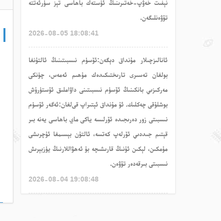
نېفىت خەۋپ-خەتىرىنىڭ ئۈستەك باھاسى تېز سۈرئەتتە
تۆۋەنلىگەن.
2026-08-05 18:08:41
ئا
نالىزچىلار
مۇنداق
دېگەن
:ئۆسۈم نىسبىتىنىڭ ئالتۇنغا
بولغان تەسىرى تارىختىكىدەك مۇھىم ئەمەس، چۈنكى
مەركىزىي بانكىنىڭ ئۆسۈم نىسبىتىنى داۋاملىق ئۆستۈرۈش
بوشلۇقى چەكلىك. ئۇ مۇنداق ئېتىراپ قى
لغان
:ئەگەر ئۆسۈم
نىسبىتى زور دەرىجىدە ئۆرلىسە ياكى ماي باھاسى يەنە بىر
قېتىم جىددىي ئۆرلەپ كەتسە، ئالتۇن بېسىمغا ئۇچرىشى
مۇمكىن، لېكىن ئۇنىڭ قارىشىچە بۇ ئەھۋاللارنىڭ يۈزبېرىش
نىسبىتى بىرقەدەر تۆۋەن.
2026-08-04 19:08:48