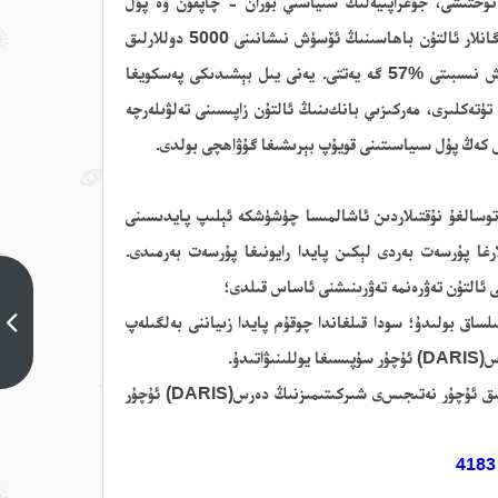
 توختىشى، جۇغراپىيەلىك سىياسىي بوران - چاپقۇن ۋە پۇل
انلار
ئالتۇن باھاسىنىڭ ئۆسۈش نىشانىنى
5000
دوللارلىق
سبىتى %57 گە يە
تتى. يەنى
يىل بېشىدىكى پەسكويغا
تۈتەكلىرى، مەركىزىي بانك
ىنىڭ ئالتۇن زاپىسىنى تەلۋىلەرچە
كەڭ پۇل سىياسىتىنى قويۇپ بېرىشىغا
گۇۋاھچى بولدى.
ەتراپىدىكى توسالغۇ نۇقتىلاردىن ئاشالمىسا چۈشۈشكە ئېلىپ پايدىسىنى
 ئالتۇن
تەۋرەنمە تەۋرىنىشنى
ئاساس قىلدى؛
-2025يىلى10-
ئاينىڭ 15-
لساق بو
لىدۇ
؛ سودا قىلغاندا چوقۇم پايدا زىياننى بەلگىلەپ
كۈندىكى
ۋاتىدۇ.
كۈمۈش سودا
خۇلاسىسى
ىق ئۇچۇ
ر
نەتىجىس
ى
شىركىتىمىزنىڭ دەرس(DARIS) ئۇچۇر
كىيىنكى تېما