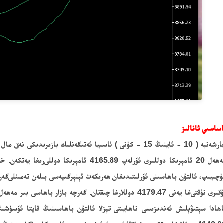
ساسىي ئانالىز
ەنبە ( 10 - ئاينىڭ 15 - كۈنى ) ئاسىيا
ئەتىگەنلىك با
زىرىدىكى
نەق مال ئ
ل 20 ئامېرىكا دوللىر
ى ئۆرلەپ
4165.89 ئامېرىكا دوللى
رىغا يەتكەن.
خەل
چىيىپ، ئالتۇن باھاسىنى ئۆرلىتىدىغان ھەرىكەت ئېنېرگىيەسى بىلەن تەمىنلى
گەن
قىرى نۇقتى
غا يەنى
4179.47 دوللا
رغا چىققان.
گەرچە بازار باھاسى بىر مەھەل 100
ھادا
سېتىۋېلىش ئەندىزىسى
ناھايىتى تېزلا ئالتۇن باھاسىنىڭ قايتا ئۆسۈشىگە يار