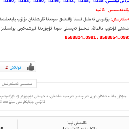
ش نۇقتىسى: 4160，4153，4150，4146，4142，4138，4128
ۇتەخەسسىس : ئالىيە
ەسكەرتىش:
يۇقىرىقى تەھلىل قىسقا ۋاقىتلىق سودىغا قارىتىلغان بۇلۇپ پايدىلىنىش
لىشنى ئۇنتۇپ قالماڭ. تېخىمۇ تەپسىلي سودا ئۇچۇرىغا ئېرشمەكچى بولسىڭىز ش
8588854-0991 ، 8588824-09
قوللاش
1
سەمىمىي ئەسكەرتىش
مەزكۇر ماقالە ئىلكان تورى تەرىپىدىن تەرجىمە قىلىنغان، قالايمىقان كۆچۈرۈش ۋە ئۆزگەرتىپ 
قانۇنىي جاۋابكارلىقى سۈرۈشتە قى
ئالدىنقى تېما
بانكا زىقچە ئالتۇن باھاسى
-2025يىلى10- ئاينىڭ 15- كۈندىكى كۈمۈش سودا خۇلاسىسى