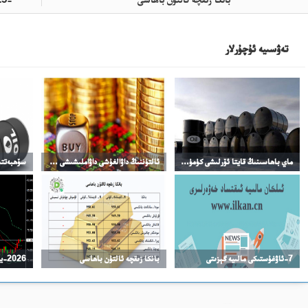
تەۋسىيە ئۇچۇرلار
ماي باھاسىنىڭ قايتا ئۆرلىشى كۈمۈش باھاسىنىڭ ئۆرلىشىنى چەكلىدى
ئالتۇننىڭ داۋالغۇشى داۋاملىشىشى مۇمكىن
7-ئاۋغۇستىكى مالىيە گېزىتى
بانكا زىقچە ئالتۇن باھاسى