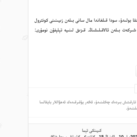
قا بولىدۇ
،
سودا قىلغاندا مال سانى بىلەن زىيىنىنى كونترول
ىركەت بىلەن ئالاقىلىشىڭ. قىزىق لىنىيە تېلېفۇن نومۇرى:
تارقىتىش بىردەك چەكلىنىدۇ، ئەگەر يۇقىرقىدەك ئەھۋاللار بايقالسا
لىنىدۇ.
كىيىنكى تېما