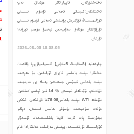
تىرە
نەقلەشتۈرگەن. ئاپپاراتلار مۇنداق دەپ
م
تەكىتلىگەن:كېيىنكى ئەمەلىي ئۆسۈم نىسبىتى
ئ
كۆزلىمىسىنىڭ ئۆزگىرىش يۆنىلىشى ئەمەلىي ئۆسۈم نىسبىتى
قى
تۇرۇۋاتقان مۇتلەق سەۋىيەدىن تېخىمۇ مۇھىم ئورۇندا
تۇرغان.
91
2026-08-05 18:08:05
چارشەنبە (8-ئاينىڭ 5-كۈنى) ئاسىيا-ياۋروپا ۋاقتىدا،
خەلقئارا نېفىت باھاسى ئازراق ئۆرلىگەن، بۇ ھەپتىدە
نېفىت باھاسى ئومۇمىي جەھەتتىن يەنىلا زور دەرىجىدە
تۆۋەنلەپ تۆۋەنلەش نىبسىتى ％ 14 تىن ئېشىپ كەتكەن.
نۆۋەتتە WTI نېفىت باھاسى76.06غا ئۆرلىگەن، ئىككى
دۆلەت سۆھبىتىدە بۆسۈش ھاسىل قىلىنىش، دېڭىز
بوغۇزىنىڭ پات ئارىدا قايتا باشلىنىشىدەك ئۈمىدۋار
كۆزلىمىنىڭ تۈرتكىسىدە، يېقىنقى مەزگىلدە خەلقئارادا خام