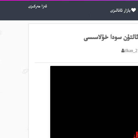
ئەزا مەركىزى
بازار ئانالىزى
ilkan_2