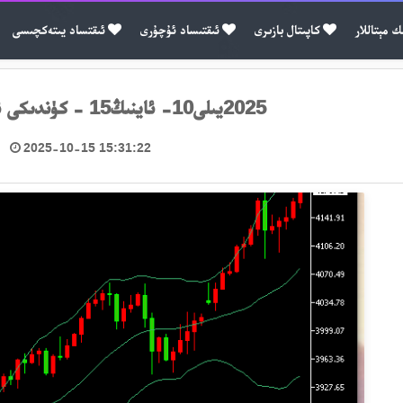
ك مېتاللار
كاپىتال بازىرى
ئىقتىساد ئۇچۇرى
ئىقتساد يىتەكچىسى
2025يىلى10- ئاينىڭ15 - كۈندىكى ئالتۇن سودا خۇلاسىسى
2025-10-15 15:31:22