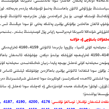
4142 دوللارغا يەتكەن.
خەلقئارا سودا ئەندىشىسى، ئامېرىكا ھۆكۈمىتىنىڭ
ياسىتىنىڭ بۇرۇلۇشى ئالتۇن باھاسىنىڭ يەنىمۇ ئۆسۈشىگە ياردەم
بەرمەكتە.
ئورگ
ۆتكەلنىڭ ئۈستىگە
قويدى.
بۇ يىل كىرگەندىن بۇيان
ھازىرغىچە
ئالتۇننىڭ ئۆسۈش نى
شۈپ قالغان ھالەتتىن بۈگۈنكى يۇقىرى پەللىگە يەتتى
.
ئۇ سودا
جېڭىنىڭ
ئىس ـ 
اشۇرۇشى
شۇنداقلا ئامېرىكا فېدېراتسىيە زاپاس پۇل كومىتېتىنىڭ بىلىنەر ـ بىلىنمەس
ەشغۇلات باسقۇچى ۋە خۇلاسە
سەيشەنبە
كۈنى ئاسيا- ياۋروپا بازىرىدا ئالتۇ
ننى 4159-4160 ئ
كۆرۈشكە بولىدۇ دېگەن. چۈشۈشكە ئالىدىغان باھالارغا پۇرسەت بەردى لېكىن پايدا رايونىغا پۇرسەت بەرمىدى.
ومۇمەن
سەيشەنبە
كۈنى تەھلىل بويىچە
پايدا-زىيان شەكىللەنمىدى. سەيشەنبە
كۈنى
لغاندا
ئالتۇننى يۇقىرى باھالاردىن چۈشۈشكە ئېلىشنى
ئاساس قى
دا قىلىشنى ئالاھىدە ئەسكەرتىمىز،
كونكېرىت سودا
تەھىلىلى
شىركىتىمىزنىڭ دەرس(DARIS) ئۇچۇر سۇپىسىغا يوللىنى
ئۇزۇن، ئوتتۇرا مەزگىللىك ھەمدە كۈندۈزدىكى ۋە كەچلىك سودا تەھلىل ۋە سانل
ۇپىسىغا
يوللىنىدۇ؛
ققەت قىلدىغان نۇقتىلار:
توسالغۇ نۇقتىسى:
4176
，4183，4187，4190，4200