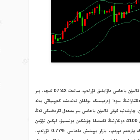
التۇن باھاسى داۋاملىق ئۆرلەپ
، سائەت
07:42 گىچە، بىر
قئار
انىڭ
سودا ۋەزىيىتىگە بولغان ئەندىشە كەيپىياتى يەنە
. چارشەنبە كۈنى ئالتۇن باھاسى بىر مەھەل تارىختىكى ئەڭ
4
دوللارنىڭ ئاستىغا چۈشكەن بولسىمۇ،
لېكىن تۆۋەن
دەم بېرىپ، بازار يېپىلىش باھاسى %0.77 ئۆرلەپ
،