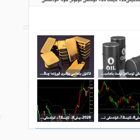
سۆھبەتتىكى توسالغۇ نېفىت باھاسىنىڭ ئۆرلىشىگە تىرەك بولدى
ئالتۇن باھاسى يۇقىرى ئورۇندا چىڭ تۇرماقتا
2026-يىلى8-ئاينىڭ7-كۈندىكى نىفىت سودا خۇلاسىسى
2026-يىلى8- ئاينىڭ7- كۈندىكى كۈمۈش سودا خۇلاسىسى