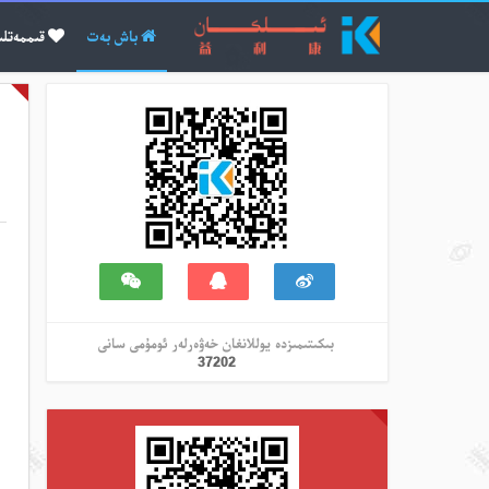
باش بەت
قىممەتلى
بىكىتىمىزدە يوللانغان خەۋەرلەر ئومۇمى سانى
37202