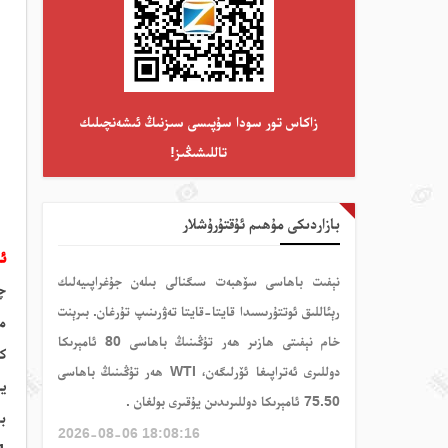
زاكاس تور سودا سۇپىسى سىزنىڭ ئىشەنچىلىك
تاللىشىڭىز!
بازاردىكى مۇھىم ئۇقتۇرۇشلار
ئا
نېفىت باھاسى سۆھبەت سىگنالى بىلەن جۇغراپىيەلىك
چارش
رېئاللىق ئوتتۇرىسىدا قايتا-قايتا تەۋرىنىپ تۇرغان. بىرېنت
مەھە
خام نېفىتى ھازىر ھەر تۇڭىنىڭ باھاسى 80 ئامېرىكا
كۈ
دوللىرى ئەتراپىغا ئۆرلىگەن، WTI ھەر تۇڭىنىڭ باھاسى
يۇ
75.50 ئامېرىكا دوللىرىدىن يۇقىرى بولغان .
با
2026-08-06 18:08:16