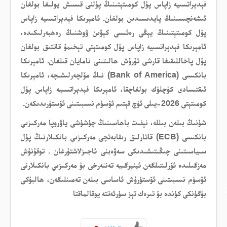
فېدېراتسىيە زاپاس پۇل كومىتېتىنىڭ پۇلنى قىسىش يولىغا بولغان
ئىشەنچىسىنىڭ پايدىسىدىن بولغان. ئامېرىكا فېدېراتسىيە زاپاس
پۇل كومىتېتىنىڭ يېڭى رەئىسى كېۋىن ۋوشنىڭ رەھبەرلىكىدە،
ئامېرىكا فېدېراتسىيە زاپاس پۇل كومىتېتى تېخىمۇ قاتتىق بولغان
پۇل پاخاللىقىغا قارشى تۇرۇش ھالىتىنى نامايان قىلغان. ئامېرىكا
بانكىسى (Bank of America) نىڭ مۆلچەرلىشىچە، ئامېرىكا
ئىقتىسادى كۈچلۈك بولغاچقا، ئامېرىكا فېدېراتسىيە زاپاس پۇل
كومىتېتى 2026-يىلى ئۈچ قېتىم ئۆسۈم نىسبىتىنى ئۆستۈرىدىكەن.
شۇنىڭ بىلەن بىللە، نېفىت باھاسىنىڭ چۈشۈشى ياۋروپا مەركىزىي
بانكىسى (ECB) قاتارلىق رىقابەتچى مەركىزىي بانكىلارنىڭ پۇل
سىياسىتىنى چىڭىتىشىدىكى سەۋەبنى ئاجىزلاشتۇرغان . توقۇنۇش
مەزگىلىدە ئۆرلىتىلگەن ئېنېرگىيە تەننەرخى بۇ مەركىزىي بانكىلارنى
ئۆسۈم نىسبىتىنى ئۆستۈرۈش ئاساسى بىلەن تەمىنلىگەن، ھالبۇكى
بۈگۈنكى كۈندە بۇ تىرەك تېز سۈرئەتتە يوقالماقتا