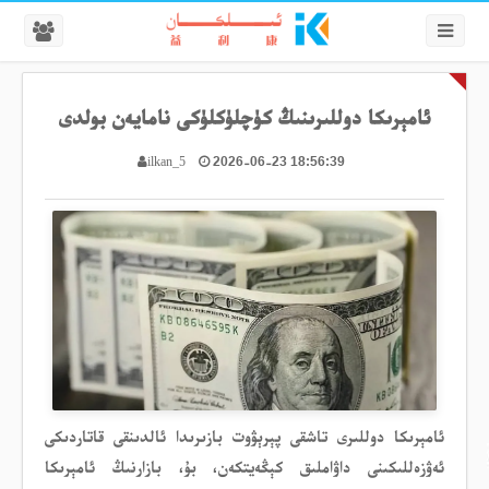
ئامېرىكا دوللىرىنىڭ كۈچلۈكلۈكى نامايەن بولدى
2026-06-23 18:56:39
ilkan_5
ئامېرىكا دوللىرى تاشقى پېرېۋوت بازىرىدا ئالدىنقى قاتاردىكى
ئەۋزەللىكىنى داۋاملىق كېڭەيتكەن، بۇ، بازارنىڭ ئامېرىكا