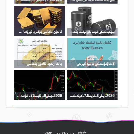
سۆھبەتتىكى توسالغۇ نېفىت باھاسىنىڭ ئۆرلىشىگە تىرەك بولدى
ئالتۇن باھاسى يۇقىرى ئورۇندا چىڭ تۇرماقتا
7-ئاۋغۇستىكى مالىيە گېزىتى
بانكا زىقچە ئالتۇن باھاسى
2026-يىلى8-ئاينىڭ7-كۈندىكى نىفىت سودا خۇلاسىسى
2026-يىلى8- ئاينىڭ7- كۈندىكى كۈمۈش سودا خۇلاسىسى
中文
بىز ھەققىدە
ئالاقە