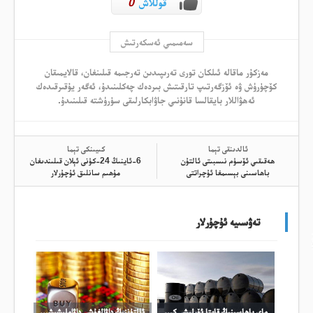
قوللاش
0
سەمىمىي ئەسكەرتىش
مەزكۇر ماقالە ئىلكان تورى تەرىپىدىن تەرجىمە قىلىنغان، قالايمىقان
كۆچۈرۈش ۋە ئۆزگەرتىپ تارقىتىش بىردەك چەكلىنىدۇ، ئەگەر يۇقىرقىدەك
ئەھۋاللار بايقالسا قانۇنىي جاۋابكارلىقى سۈرۈشتە قىلىنىدۇ.
ئالدىنقى تېما
كىيىنكى تېما
ھەقىقىي ئۆسۈم نىسبىتى ئالتۇن
6-ئاينىڭ 24-كۈنى ئېلان قىلىندىغان
باھاسىنى بېسىمغا ئۇچراتتى
مۇھىم سانلىق ئۇچۇرلار
تەۋسىيە ئۇچۇرلار
ماي باھاسىنىڭ قايتا ئۆرلىشى كۈمۈش باھاسىنىڭ ئۆرلىشىنى چەكلىدى
ئالتۇننىڭ داۋالغۇشى داۋاملىشىشى مۇمكىن