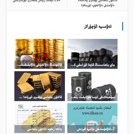
ئالتۇن باھاسى يۇقىرى پەللىدە
EIA نېفىت زاپاس مىقدارى ئۆزگىرىشى
داۋاملىق داۋالغۇپ تۇرماقتا
تەۋسىيە ئۇچۇرلار
ماي باھاسىنىڭ قايتا ئۆرلىشى كۈمۈش باھاسىنىڭ ئۆرلىشىنى چەكلىدى
ئالتۇننىڭ داۋالغۇشى داۋاملىشىشى مۇمكىن
سۆھبەتتىكى توسالغۇ نېفىت باھاسىنىڭ ئۆرلىشىگە تىرەك بولدى
ئالتۇن باھاسى يۇقىرى ئورۇندا چىڭ تۇرماقتا
7-ئاۋغۇستىكى مالىيە گېزىتى
بانكا زىقچە ئالتۇن باھاسى