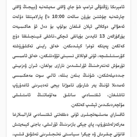
ئامېرىكا زۇڭتۇڭى ترامپ شۇ جاي ۋاقتى سەيشەنبە (بېيجىڭ ۋاقتى
چارشەنبە چۈشتىن بۇرۇن سائەت 10:00 دا) پارلامېنتقا دۆلەت
ئەھۋالى دوكلاتى ئېلان قىلغان بولۇپ بۇ دەل ئۇ ھاكىمىيەت
يۈرگۈزگەن 13 ئايدىن بۇيانقى ئىچكى-تاشقى قىيىنچىلىققا دۇچ
كەلگەن پەيتكە توغرا كېلىدىكەن. خەلق رايىنى تەكشۈرۈشتە
كۆرسىتىلىشىچە، ئۇنى قوللاش نىسبىتى تۆۋەنلىگەن، خەلق ئاممىسى
تۇرمۇش تەننەرخىنىڭ ئۆرلىشىدىن نارازى بولغان، ئىران ۋەزىيىتى
جىددىيلەشكەن، شۇنىڭ بىلەن بىللە، ئالىي سوت مەھكىمىسى
ئەمدىلا ئۇنىڭ يەر شارىۋى تاموژنا بېجى تەدبىرىنى ئاغدۇرۇپ
تاشلىغان، ئىقتىسادىي سانلىق مەلۇماتنىڭ ئاستىلىشى
مۆلچەردىكىدىن ئېشىپ كەتكەن.
ئاقساراي مەسلىھەتچىلىرى ئۇنى دىققەتنى ئىقتىسادىي قارالمىلارغا
مەركەزلەشتۈرۈپ، پاي چېكى بازىرىنىڭ ئۆرلىشى، باجنى كېمەيتىش
قانۇنى چىقىرىش ۋە چېگرا سىياسىتى نەتىجىلىرىنى تەشۋىق قىلىپ،