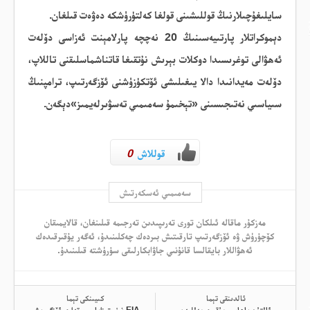
سايلىغۇچىلارنىڭ قوللىشىنى قولغا كەلتۈرۈشكە دەۋەت قىلغان.
دېموكراتلار پارتىيەسىنىڭ 20 نەچچە پارلامېنت ئەزاسى دۆلەت
ئەھۋالى توغرىسىدا دوكلات بېرىش نۇتقىغا قاتناشماسلىقنى تاللاپ،
دۆلەت مەيدانىدا دالا يىغىلىشى ئۆتكۈزۈشنى ئۆزگەرتىپ، ترامپنىڭ
سىياسىي نەتىجىسىنى «تېخىمۇ سەمىمىي تەسۋىرلەيمىز»دېگەن.
قوللاش
0
سەمىمىي ئەسكەرتىش
مەزكۇر ماقالە ئىلكان تورى تەرىپىدىن تەرجىمە قىلىنغان، قالايمىقان
كۆچۈرۈش ۋە ئۆزگەرتىپ تارقىتىش بىردەك چەكلىنىدۇ، ئەگەر يۇقىرقىدەك
ئەھۋاللار بايقالسا قانۇنىي جاۋابكارلىقى سۈرۈشتە قىلىنىدۇ.
ئالدىنقى تېما
كىيىنكى تېما