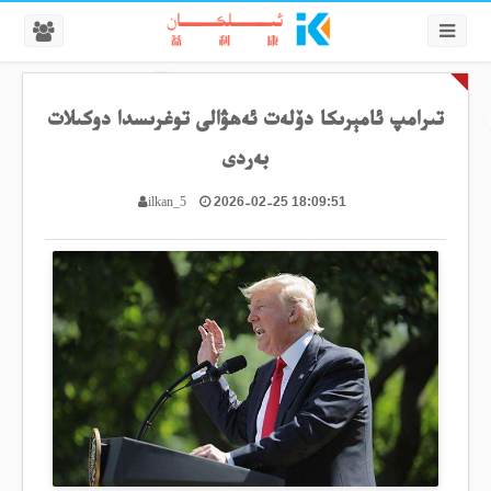
تىرامپ ئامېرىكا دۆلەت ئەھۋالى توغرىسدا دوكىلات
بەردى
2026-02-25 18:09:51
ilkan_5