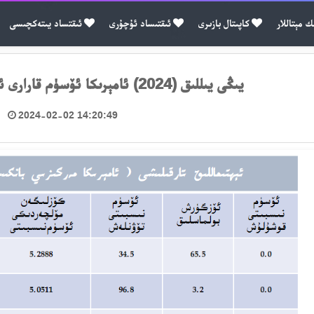
ك مېتاللار
كاپىتال بازىرى
ئىقتىساد ئۇچۇرى
ئىقتساد يىتەكچىسى
يىڭى يىللىق (2024) ئامېرىكا ئۆسۈم قارارى ئۆزگىرىشىنىڭ ئالدىن مۆلچەرى
2024-02-02 14:20:49