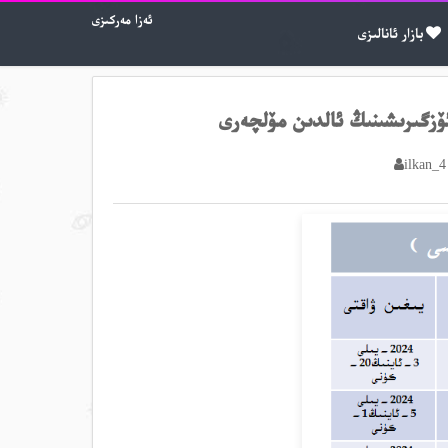
ئەزا مەركىزى
بازار ئانالىزى
ilkan_4