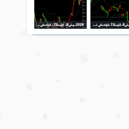
2026-يىلى8-ئاينىڭ7-كۈندىكى نىفىت سودا خۇلاسىسى
2026-يىلى8- ئاينىڭ7- كۈندىكى كۈمۈش سودا خۇلاسىسى