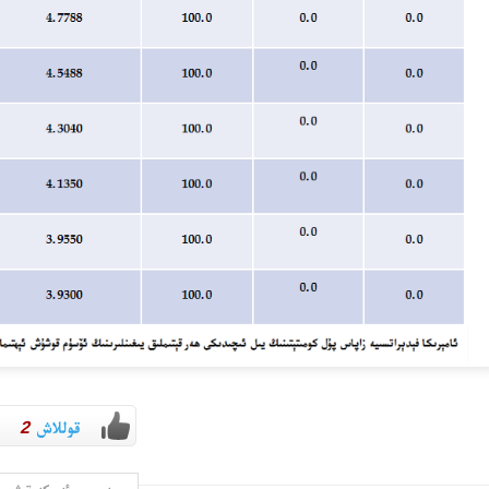
قوللاش
2