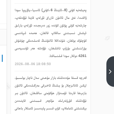
پەيشەنبە كۈنى (8-ئاينىڭ 6-كۈنى) ئاسىيا-ياۋروپا سودا
ۋاقتىدا، نەق مال ئالتۇن ئازراق ئۆرلەپ قايتا تۆۋەنلەپ،
چارشەنبە كۈنى پۈتۈن كۈندە زور دەرىجىدە ئۆرلەپ بارلىق
ئېشىش نىسبىتىنى ساقلاپ قالغان، ھەمدە ئىپادىسى
كۈچلۈك بولغان، شۇنداقلا ئالتۇننىڭ ئەسلىدىكى چۈشۈش
يۈزلىنىشىنى بۇزۇپ تاشلىغان، نۆۋەتتە ھەر ئۇنسىيەسى
4261 دوللار سودا قىلىنىماقتا.
2026-08-06 18:08:50
ئالتۇن
باھاسى
يەنىلا
گەرچە قىسقا مۇددەتلىك بازار مۇھىتى سەل ناچار بولسىمۇ،
يۇقىرى
نۇقتىنى
لېكىن ئانالىزچلار بۇ يىلنىڭ ئاخىرقى مەزگىلىدىكى ئالتۇن
ساقلىشى
بازىرىغا قارىتا ئۈمىدۋار ھۆكۈمنى ساقلىغان. ئالتۇن بىر
مۇمكىن
ئالدىنقى
نۆۋەتلىك كۆرۈنەرلىك مۆلچەر قىممىتىنى قايتىدىن
تېما<
بېكىتىشنى تاماملاپ، كۆپ قىسىم پايدىسىز ئامىللار باھانى