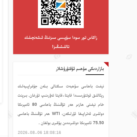
زاكاس تور سودا سۇپىسى سىزنىڭ ئىشەنچىلىك
تاللىشىڭىز!
بازاردىكى مۇھىم ئۇقتۇرۇشلار
نېفىت باھاسى سۆھبەت سىگنالى بىلەن جۇغراپىيەلىك
رېئاللىق ئوتتۇرىسىدا قايتا-قايتا تەۋرىنىپ تۇرغان. بىرېنت
خام نېفىتى ھازىر ھەر تۇڭىنىڭ باھاسى 80 ئامېرىكا
دوللىرى ئەتراپىغا ئۆرلىگەن، WTI ھەر تۇڭىنىڭ باھاسى
75.50 ئامېرىكا دوللىرىدىن يۇقىرى بولغان .
2026-08-06 18:08:16