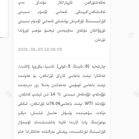
نەقلەشتۈرگەن. ئاپپاراتلار مۇنداق دەپ
تەكىتلىگەن:كېيىنكى ئەمەلىي ئۆسۈم نىسبىتى
كۆزلىمىسىنىڭ ئۆزگىرىش يۆنىلىشى ئەمەلىي ئۆسۈم نىسبىتى
تۇرۇۋاتقان مۇتلەق سەۋىيەدىن تېخىمۇ مۇھىم ئورۇندا
تۇرغان.
2026-08-05 18:08:05
چارشەنبە (8-ئاينىڭ 5-كۈنى) ئاسىيا-ياۋروپا ۋاقتىدا،
خەلقئارا نېفىت باھاسى ئازراق ئۆرلىگەن، بۇ ھەپتىدە
نېفىت باھاسى ئومۇمىي جەھەتتىن يەنىلا زور دەرىجىدە
تۆۋەنلەپ تۆۋەنلەش نىبسىتى ％ 14 تىن ئېشىپ كەتكەن.
نۆۋەتتە WTI نېفىت باھاسى76.06غا ئۆرلىگەن، ئىككى
دۆلەت سۆھبىتىدە بۆسۈش ھاسىل قىلىنىش، دېڭىز
بوغۇزىنىڭ پات ئارىدا قايتا باشلىنىشىدەك ئۈمىدۋار
كۆزلىمىنىڭ تۈرتكىسىدە، يېقىنقى مەزگىلدە خەلقئارادا خام