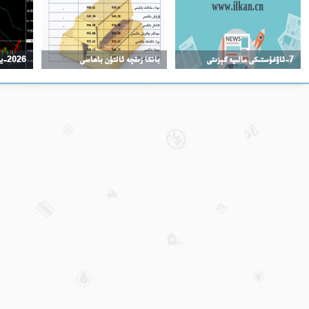
7-ئاۋغۇستىكى مالىيە گېزىتى
بانكا زىقچە ئالتۇن باھاسى