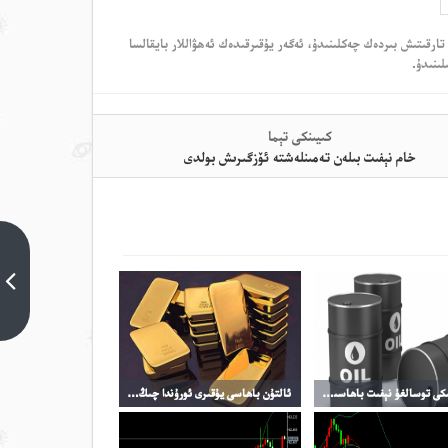
تارقىتىش بىردەك چەكلىنىدۇ، ئەگەر يۇقىرقىدەك ئەھۋاللار بايقالسا
لىنىدۇ.
كىيىنكى تېما
خام نېفىت بىلەن تەمىنلەشتە ئۆزگىرىش بولدى
خام نېفىت
بىلەن
تەمىنلەشتە
ئۆزگىرىش
بولدى
كىيىنكى
تېما
سۆھبەتتىكى توسالغۇ نېفىت باھاسىنىڭ ئۆرلىشىگە تىرەك بولدى
ئالتۇن باھاسى يۇقىرى ئورۇندا چىڭ تۇرماقتا