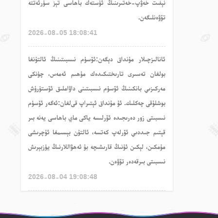
نېفىت خەۋپ-خەتىرىنىڭ ئۈستەك باھاسى تېز سۈرئەتتە
تۆۋەنلىگەن.
2026-08-05 18:08:41
ئا
نالىزچىلار
مۇنداق
دېگەن
:ئۆسۈم نىسبىتىنىڭ ئالتۇنغا
بولغان تەسىرى تارىختىكىدەك مۇھىم ئەمەس، چۈنكى
مەركىزىي بانكىنىڭ ئۆسۈم نىسبىتىنى داۋاملىق ئۆستۈرۈش
بوشلۇقى چەكلىك. ئۇ مۇنداق ئېتىراپ قى
لغان
:ئەگەر ئۆسۈم
نىسبىتى زور دەرىجىدە ئۆرلىسە ياكى ماي باھاسى يەنە بىر
قېتىم جىددىي ئۆرلەپ كەتسە، ئالتۇن بېسىمغا ئۇچرىشى
مۇمكىن، لېكىن ئۇنىڭ قارىشىچە بۇ ئەھۋاللارنىڭ يۈزبېرىش
نىسبىتى بىرقەدەر تۆۋەن.
2026-08-04 19:08:48