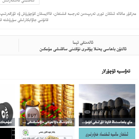
سەمىمىي ئەسكەرتىش
مەزكۇر ماقالە ئىلكان تورى تەرىپىدىن تەرجىمە قىلىنغان، قالايمىقان كۆچۈرۈش ۋە ئۆزگەرتىپ 
قانۇنىي جاۋابكارلىقى سۈرۈشتە قى
ئالدىنقى تېما
ئالتۇن باھاسى يەنىلا يۇقىرى نۇقتىنى ساقلىشى مۇمكىن
تەۋسىيە ئۇچۇرلار
ماي باھاسىنىڭ قايتا ئۆرلىشى كۈمۈش باھاسىنىڭ ئۆرلىشىنى چەكلىدى
ئالتۇننىڭ داۋالغۇشى داۋاملىشىشى مۇمكىن